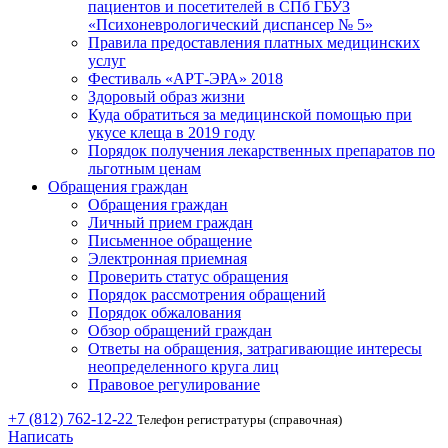
пациентов и посетителей в СПб ГБУЗ
«Психоневрологический диспансер № 5»
Правила предоставления платных медицинских
услуг
Фестиваль «АРТ-ЭРА» 2018
Здоровый образ жизни
Куда обратиться за медицинской помощью при
укусе клеща в 2019 году
Порядок получения лекарственных препаратов по
льготным ценам
Обращения граждан
Обращения граждан
Личный прием граждан
Письменное обращение
Электронная приемная
Проверить статус обращения
Порядок рассмотрения обращений
Порядок обжалования
Обзор обращений граждан
Ответы на обращения, затрагивающие интересы
неопределенного круга лиц
Правовое регулирование
+7 (812) 762-12-22
Телефон регистратуры (справочная)
Написать