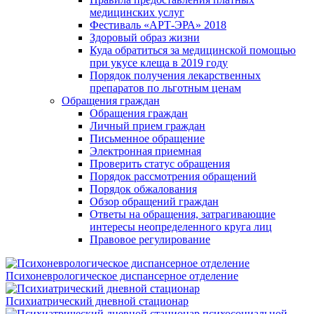
медицинских услуг
Фестиваль «АРТ-ЭРА» 2018
Здоровый образ жизни
Куда обратиться за медицинской помощью
при укусе клеща в 2019 году
Порядок получения лекарственных
препаратов по льготным ценам
Обращения граждан
Обращения граждан
Личный прием граждан
Письменное обращение
Электронная приемная
Проверить статус обращения
Порядок рассмотрения обращений
Порядок обжалования
Обзор обращений граждан
Ответы на обращения, затрагивающие
интересы неопределенного круга лиц
Правовое регулирование
Психоневрологическое диспансерное отделение
Психиатрический дневной стационар