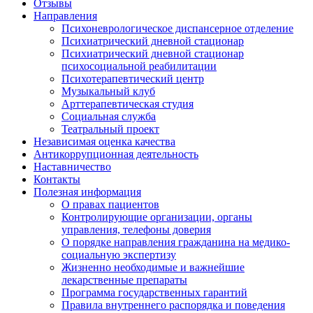
Отзывы
Направления
Психоневрологическое диспансерное отделение
Психиатрический дневной стационар
Психиатрический дневной стационар
психосоциальной реабилитации
Психотерапевтический центр
Музыкальный клуб
Арттерапевтическая студия
Социальная служба
Театральный проект
Независимая оценка качества
Антикоррупционная деятельность
Наставничество
Контакты
Полезная информация
О правах пациентов
Контролирующие организации, органы
управления, телефоны доверия
О порядке направления гражданина на медико-
социальную экспертизу
Жизненно необходимые и важнейшие
лекарственные препараты
Программа государственных гарантий
Правила внутреннего распорядка и поведения