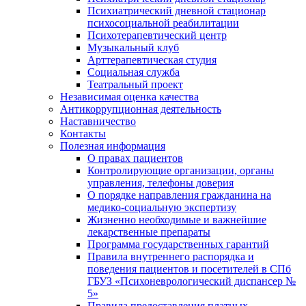
Психиатрический дневной стационар
психосоциальной реабилитации
Психотерапевтический центр
Музыкальный клуб
Арттерапевтическая студия
Социальная служба
Театральный проект
Независимая оценка качества
Антикоррупционная деятельность
Наставничество
Контакты
Полезная информация
О правах пациентов
Контролирующие организации, органы
управления, телефоны доверия
О порядке направления гражданина на
медико-социальную экспертизу
Жизненно необходимые и важнейшие
лекарственные препараты
Программа государственных гарантий
Правила внутреннего распорядка и
поведения пациентов и посетителей в СПб
ГБУЗ «Психоневрологический диспансер №
5»
Правила предоставления платных