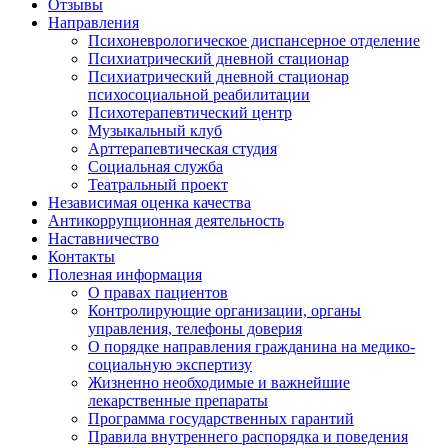
Отзывы
Направления
Психоневрологическое диспансерное отделение
Психиатрический дневной стационар
Психиатрический дневной стационар
психосоциальной реабилитации
Психотерапевтический центр
Музыкальный клуб
Арттерапевтическая студия
Социальная служба
Театральный проект
Независимая оценка качества
Антикоррупционная деятельность
Наставничество
Контакты
Полезная информация
О правах пациентов
Контролирующие организации, органы
управления, телефоны доверия
О порядке направления гражданина на медико-
социальную экспертизу
Жизненно необходимые и важнейшие
лекарственные препараты
Программа государственных гарантий
Правила внутреннего распорядка и поведения