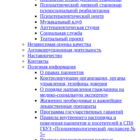
Психиатрический дневной стационар
психосоциальной реабилитации
Психотерапевтический центр
Музыкальный клуб
Арттерапевтическая студия
Социальная служба
Театральный проект
Независимая оценка качества
Антикоррупционная деятельность
Наставничество
Контакты
Полезная информация
О правах пациентов
Контролирующие организации, органы
управления, телефоны доверия
О порядке направления гражданина на
медико-социальную экспертизу
Жизненно необходимые и важнейшие
лекарственные препараты
Программа государственных гарантий
Правила внутреннего распорядка и
поведения пациентов и посетителей в СПб
ГБУЗ «Психоневрологический диспансер №
5»
Правила предоставления платных