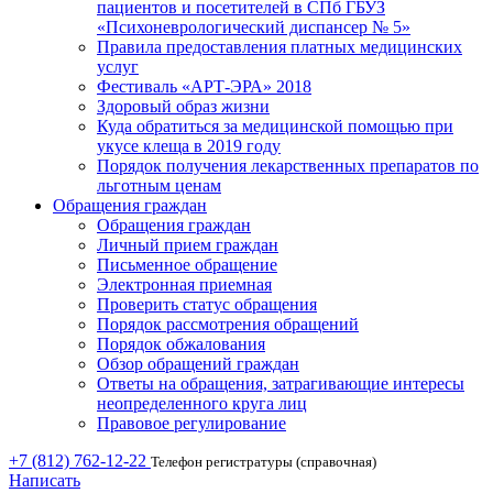
пациентов и посетителей в СПб ГБУЗ
«Психоневрологический диспансер № 5»
Правила предоставления платных медицинских
услуг
Фестиваль «АРТ-ЭРА» 2018
Здоровый образ жизни
Куда обратиться за медицинской помощью при
укусе клеща в 2019 году
Порядок получения лекарственных препаратов по
льготным ценам
Обращения граждан
Обращения граждан
Личный прием граждан
Письменное обращение
Электронная приемная
Проверить статус обращения
Порядок рассмотрения обращений
Порядок обжалования
Обзор обращений граждан
Ответы на обращения, затрагивающие интересы
неопределенного круга лиц
Правовое регулирование
+7 (812) 762-12-22
Телефон регистратуры (справочная)
Написать