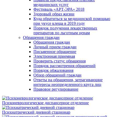
медицинских услуг
Фестиваль «АРТ-ЭРА» 2018
Здоровый образ жизни
Куда обратиться за медицинской помощью
при укусе клеща в 2019 году
Порядок получения лекарственных
препаратов по льготным ценам
Обращения граждан
Обращения граждан
Личный прием граждан
Письменное обращение
Электронная приемная
Проверить статус обращения
Порядок рассмотрения обращений
Порядок обжалования
Обзор обращений граждан
Ответы на обращения, затрагивающие
интересы неопределенного круга лиц
Правовое регулирование
Психоневрологическое диспансерное отделение
Психиатрический дневной стационар