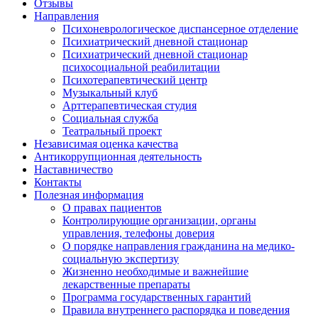
Отзывы
Направления
Психоневрологическое диспансерное отделение
Психиатрический дневной стационар
Психиатрический дневной стационар
психосоциальной реабилитации
Психотерапевтический центр
Музыкальный клуб
Арттерапевтическая студия
Социальная служба
Театральный проект
Независимая оценка качества
Антикоррупционная деятельность
Наставничество
Контакты
Полезная информация
О правах пациентов
Контролирующие организации, органы
управления, телефоны доверия
О порядке направления гражданина на медико-
социальную экспертизу
Жизненно необходимые и важнейшие
лекарственные препараты
Программа государственных гарантий
Правила внутреннего распорядка и поведения