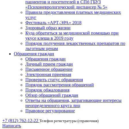
пациентов и посетителей в СПб ГБУЗ
«Психоневрологический диспансер № 5»
Правила предоставления платных медицинских
услуг
Фестиваль «АРТ-ЭРА» 2018
Здоровый образ жизни
Куда обратиться за медицинской помощью при
укусе клеща в 2019 году
Порядок получения лекарственных препаратов по
льготным ценам
Обращения граждан
Обращения граждан
Личный прием граждан
Письменное обращение
Электронная приемная
Проверить статус обращения
Порядок рассмотрения обращений
Порядок обжалования
Обзор обращений граждан
Ответы на обращения, затрагивающие интересы
неопределенного круга лиц
Правовое регулирование
+7 (812) 762-12-22
Телефон регистратуры (справочная)
Написать