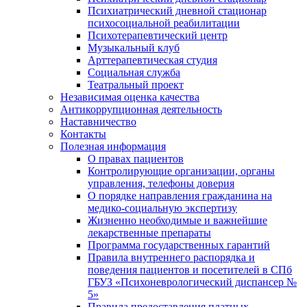
Психиатрический дневной стационар
психосоциальной реабилитации
Психотерапевтический центр
Музыкальный клуб
Арттерапевтическая студия
Социальная служба
Театральный проект
Независимая оценка качества
Антикоррупционная деятельность
Наставничество
Контакты
Полезная информация
О правах пациентов
Контролирующие организации, органы
управления, телефоны доверия
О порядке направления гражданина на
медико-социальную экспертизу
Жизненно необходимые и важнейшие
лекарственные препараты
Программа государственных гарантий
Правила внутреннего распорядка и
поведения пациентов и посетителей в СПб
ГБУЗ «Психоневрологический диспансер №
5»
Правила предоставления платных