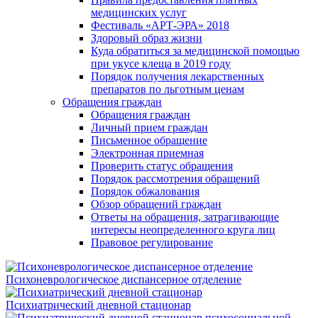
медицинских услуг
Фестиваль «АРТ-ЭРА» 2018
Здоровый образ жизни
Куда обратиться за медицинской помощью
при укусе клеща в 2019 году
Порядок получения лекарственных
препаратов по льготным ценам
Обращения граждан
Обращения граждан
Личный прием граждан
Письменное обращение
Электронная приемная
Проверить статус обращения
Порядок рассмотрения обращений
Порядок обжалования
Обзор обращений граждан
Ответы на обращения, затрагивающие
интересы неопределенного круга лиц
Правовое регулирование
Психоневрологическое диспансерное отделение
Психиатрический дневной стационар