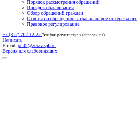
Порядок рассмотрения обращений
Порядок обжалования
Обзор обращений граждан
Ответы на обращения, затрагивающие интересы не
Правовое регулирование
+7 (812) 762-12-22
Телефон регистратуры (справочная)
Написать
E-mail:
pnd5@zdrav.spb.ru
Версия для слабовидящих