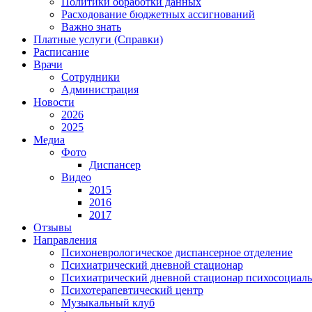
Политики обработки данных
Расходование бюджетных ассигнований
Важно знать
Платные услуги (Справки)
Расписание
Врачи
Сотрудники
Администрация
Новости
2026
2025
Медиа
Фото
Диспансер
Видео
2015
2016
2017
Отзывы
Направления
Психоневрологическое диспансерное отделение
Психиатрический дневной стационар
Психиатрический дневной стационар психосоциал
Психотерапевтический центр
Музыкальный клуб