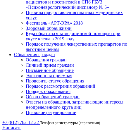
пациентов и посетителей в СПб ГБУЗ
«Психоневрологический диспансер № 5»
Правила предоставления платных медицинских
услуг
Фестиваль «АРТ-ЭРА» 2018
Здоровый образ жизни
Куда обратиться за медицинской помощью при
укусе клеща в 2019 году
Порядок получения лекарственных препаратов по
льготным ценам
Обращения граждан
Обращения граждан
Личный прием граждан
Письменное обращение
Электронная приемная
Проверить статус обращения
Порядок рассмотрения обращений
Порядок обжалования
Обзор обращений граждан
Ответы на обращения, затрагивающие интересы
неопределенного круга лиц
Правовое регулирование
+7 (812) 762-12-22
Телефон регистратуры (справочная)
Написать