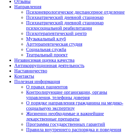
Отзывы
Направления
Психоневрологическое диспансерное отделение
Психиатрический дневной стационар
Психиатрический дневной стационар
психосоциальной реабилитации
Психотерапевтический центр
Музыкальный клуб
Арттерапевтическая студия
Социальная служба
Театральный проект
Независимая оценка качества
Антикоррупционная деятельность
Наставничество
Контакты
Полезная информация
О правах пациентов
Контролирующие организации, органы
управления, телефоны доверия
О порядке направления гражданина на медико-
социальную экспертизу
Жизненно необходимые и важнейшие
лекарственные препараты
Программа государственных гарантий
Правила внутреннего распорядка и поведения