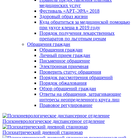
медицинских услуг
Фестиваль «АРТ-ЭРА» 2018
Здоровый образ жизни
Куда обратиться за медицинской помощью
при укусе клеща в 2019 году
Порядок получения лекарственных
препаратов по льготным ценам
Обращения граждан
Обращения граждан
Личный прием граждан
Письменное обращение
Электронная приемная
Проверить статус обращения
Порядок рассмотрения обращений
Порядок обжалования
Обзор обращений граждан
Ответы на обращения, затрагивающие
интересы неопределенного круга лиц
Правовое регулирование
Психоневрологическое диспансерное отделение
Психиатрический дневной стационар