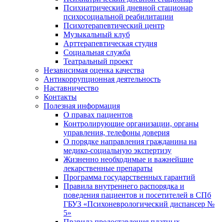
Психиатрический дневной стационар
психосоциальной реабилитации
Психотерапевтический центр
Музыкальный клуб
Арттерапевтическая студия
Социальная служба
Театральный проект
Независимая оценка качества
Антикоррупционная деятельность
Наставничество
Контакты
Полезная информация
О правах пациентов
Контролирующие организации, органы
управления, телефоны доверия
О порядке направления гражданина на
медико-социальную экспертизу
Жизненно необходимые и важнейшие
лекарственные препараты
Программа государственных гарантий
Правила внутреннего распорядка и
поведения пациентов и посетителей в СПб
ГБУЗ «Психоневрологический диспансер №
5»
Правила предоставления платных