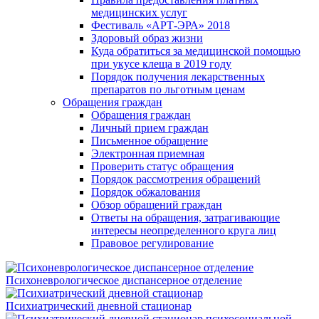
медицинских услуг
Фестиваль «АРТ-ЭРА» 2018
Здоровый образ жизни
Куда обратиться за медицинской помощью
при укусе клеща в 2019 году
Порядок получения лекарственных
препаратов по льготным ценам
Обращения граждан
Обращения граждан
Личный прием граждан
Письменное обращение
Электронная приемная
Проверить статус обращения
Порядок рассмотрения обращений
Порядок обжалования
Обзор обращений граждан
Ответы на обращения, затрагивающие
интересы неопределенного круга лиц
Правовое регулирование
Психоневрологическое диспансерное отделение
Психиатрический дневной стационар