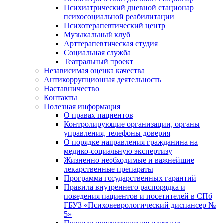
Психиатрический дневной стационар
психосоциальной реабилитации
Психотерапевтический центр
Музыкальный клуб
Арттерапевтическая студия
Социальная служба
Театральный проект
Независимая оценка качества
Антикоррупционная деятельность
Наставничество
Контакты
Полезная информация
О правах пациентов
Контролирующие организации, органы
управления, телефоны доверия
О порядке направления гражданина на
медико-социальную экспертизу
Жизненно необходимые и важнейшие
лекарственные препараты
Программа государственных гарантий
Правила внутреннего распорядка и
поведения пациентов и посетителей в СПб
ГБУЗ «Психоневрологический диспансер №
5»
Правила предоставления платных