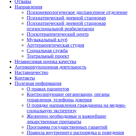
Отзывы
Направления
Психоневрологическое диспансерное отделение
Психиатрический дневной стационар
Психиатрический дневной стационар
психосоциальной реабилитации
Психотерапевтический центр
Музыкальный клуб
Арттерапевтическая студия
Социальная служба
Театральный проект
Независимая оценка качества
Антикоррупционная деятельность
Наставничество
Контакты
Полезная информация
О правах пациентов
Контролирующие организации, органы
управления, телефоны доверия
О порядке направления гражданина на медико-
социальную экспертизу
Жизненно необходимые и важнейшие
лекарственные препараты
Программа государственных гарантий
Правила внутреннего распорядка и поведения