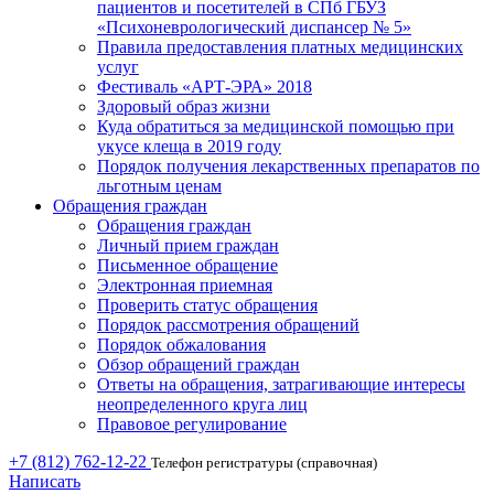
пациентов и посетителей в СПб ГБУЗ
«Психоневрологический диспансер № 5»
Правила предоставления платных медицинских
услуг
Фестиваль «АРТ-ЭРА» 2018
Здоровый образ жизни
Куда обратиться за медицинской помощью при
укусе клеща в 2019 году
Порядок получения лекарственных препаратов по
льготным ценам
Обращения граждан
Обращения граждан
Личный прием граждан
Письменное обращение
Электронная приемная
Проверить статус обращения
Порядок рассмотрения обращений
Порядок обжалования
Обзор обращений граждан
Ответы на обращения, затрагивающие интересы
неопределенного круга лиц
Правовое регулирование
+7 (812) 762-12-22
Телефон регистратуры (справочная)
Написать