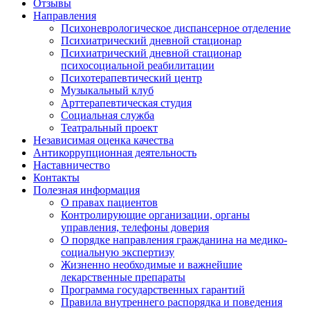
Отзывы
Направления
Психоневрологическое диспансерное отделение
Психиатрический дневной стационар
Психиатрический дневной стационар
психосоциальной реабилитации
Психотерапевтический центр
Музыкальный клуб
Арттерапевтическая студия
Социальная служба
Театральный проект
Независимая оценка качества
Антикоррупционная деятельность
Наставничество
Контакты
Полезная информация
О правах пациентов
Контролирующие организации, органы
управления, телефоны доверия
О порядке направления гражданина на медико-
социальную экспертизу
Жизненно необходимые и важнейшие
лекарственные препараты
Программа государственных гарантий
Правила внутреннего распорядка и поведения