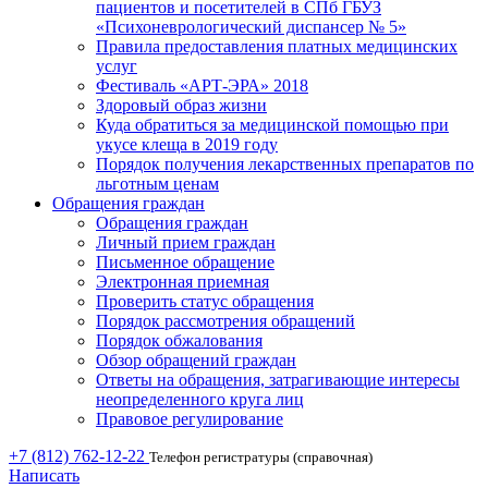
пациентов и посетителей в СПб ГБУЗ
«Психоневрологический диспансер № 5»
Правила предоставления платных медицинских
услуг
Фестиваль «АРТ-ЭРА» 2018
Здоровый образ жизни
Куда обратиться за медицинской помощью при
укусе клеща в 2019 году
Порядок получения лекарственных препаратов по
льготным ценам
Обращения граждан
Обращения граждан
Личный прием граждан
Письменное обращение
Электронная приемная
Проверить статус обращения
Порядок рассмотрения обращений
Порядок обжалования
Обзор обращений граждан
Ответы на обращения, затрагивающие интересы
неопределенного круга лиц
Правовое регулирование
+7 (812) 762-12-22
Телефон регистратуры (справочная)
Написать