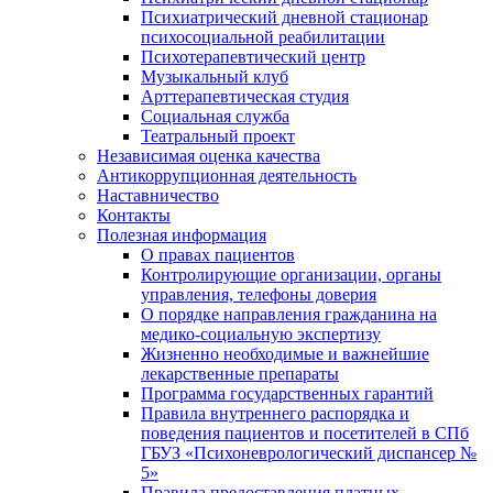
Психиатрический дневной стационар
психосоциальной реабилитации
Психотерапевтический центр
Музыкальный клуб
Арттерапевтическая студия
Социальная служба
Театральный проект
Независимая оценка качества
Антикоррупционная деятельность
Наставничество
Контакты
Полезная информация
О правах пациентов
Контролирующие организации, органы
управления, телефоны доверия
О порядке направления гражданина на
медико-социальную экспертизу
Жизненно необходимые и важнейшие
лекарственные препараты
Программа государственных гарантий
Правила внутреннего распорядка и
поведения пациентов и посетителей в СПб
ГБУЗ «Психоневрологический диспансер №
5»
Правила предоставления платных