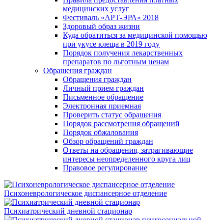
медицинских услуг
Фестиваль «АРТ-ЭРА» 2018
Здоровый образ жизни
Куда обратиться за медицинской помощью
при укусе клеща в 2019 году
Порядок получения лекарственных
препаратов по льготным ценам
Обращения граждан
Обращения граждан
Личный прием граждан
Письменное обращение
Электронная приемная
Проверить статус обращения
Порядок рассмотрения обращений
Порядок обжалования
Обзор обращений граждан
Ответы на обращения, затрагивающие
интересы неопределенного круга лиц
Правовое регулирование
Психоневрологическое диспансерное отделение
Психиатрический дневной стационар