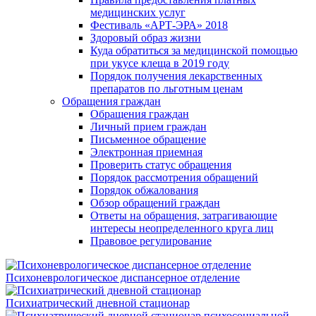
медицинских услуг
Фестиваль «АРТ-ЭРА» 2018
Здоровый образ жизни
Куда обратиться за медицинской помощью
при укусе клеща в 2019 году
Порядок получения лекарственных
препаратов по льготным ценам
Обращения граждан
Обращения граждан
Личный прием граждан
Письменное обращение
Электронная приемная
Проверить статус обращения
Порядок рассмотрения обращений
Порядок обжалования
Обзор обращений граждан
Ответы на обращения, затрагивающие
интересы неопределенного круга лиц
Правовое регулирование
Психоневрологическое диспансерное отделение
Психиатрический дневной стационар