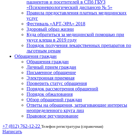
пациентов и посетителей в СПб ГБУЗ
«Психоневрологический диспансер № 5»
Правила предоставления платных медицинских
услуг
Фестиваль «АРТ-ЭРА» 2018
Здоровый образ жизни
Куда обратиться за медицинской помощью при
укусе клеща в 2019 году
Порядок получения лекарственных препаратов по
льготным ценам
Обращения граждан
Обращения граждан
Личный прием граждан
Письменное обращение
Электронная приемная
Проверить статус обращения
Порядок рассмотрения обращений
Порядок обжалования
Обзор обращений граждан
Ответы на обращения, затрагивающие интересы
неопределенного круга лиц
Правовое регулирование
+7 (812) 762-12-22
Телефон регистратуры (справочная)
Написать