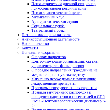
Психиатрический дневной стационар
психосоциальной реабилитации
Психотерапевтический центр
Музыкальный клуб
Арттерапевтическая студия
Социальная служба
Театральный проект
Независимая оценка качества
Антикоррупционная деятельность
Наставничество
Контакты
Полезная информация
О правах пациентов
Контролирующие организации, органы
управления, телефоны доверия
О порядке направления гражданина на
медико-социальную экспертизу
Жизненно необходимые и важнейшие
лекарственные препараты
Программа государственных гарантий
Правила внутреннего распорядка и
поведения пациентов и посетителей в СПб
ГБУЗ «Психоневрологический диспансер №
5»
Правила предоставления платных