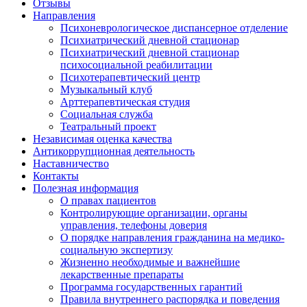
Отзывы
Направления
Психоневрологическое диспансерное отделение
Психиатрический дневной стационар
Психиатрический дневной стационар
психосоциальной реабилитации
Психотерапевтический центр
Музыкальный клуб
Арттерапевтическая студия
Социальная служба
Театральный проект
Независимая оценка качества
Антикоррупционная деятельность
Наставничество
Контакты
Полезная информация
О правах пациентов
Контролирующие организации, органы
управления, телефоны доверия
О порядке направления гражданина на медико-
социальную экспертизу
Жизненно необходимые и важнейшие
лекарственные препараты
Программа государственных гарантий
Правила внутреннего распорядка и поведения