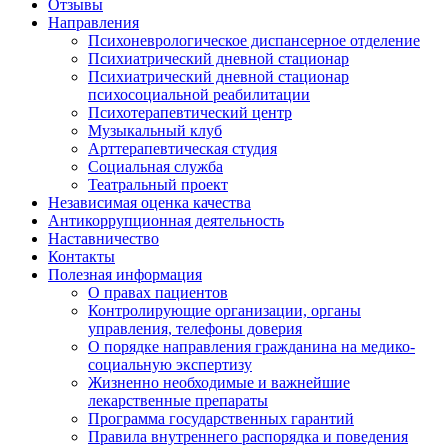
Отзывы
Направления
Психоневрологическое диспансерное отделение
Психиатрический дневной стационар
Психиатрический дневной стационар
психосоциальной реабилитации
Психотерапевтический центр
Музыкальный клуб
Арттерапевтическая студия
Социальная служба
Театральный проект
Независимая оценка качества
Антикоррупционная деятельность
Наставничество
Контакты
Полезная информация
О правах пациентов
Контролирующие организации, органы
управления, телефоны доверия
О порядке направления гражданина на медико-
социальную экспертизу
Жизненно необходимые и важнейшие
лекарственные препараты
Программа государственных гарантий
Правила внутреннего распорядка и поведения