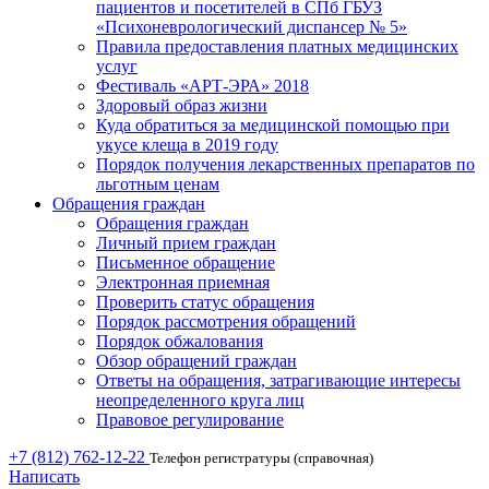
пациентов и посетителей в СПб ГБУЗ
«Психоневрологический диспансер № 5»
Правила предоставления платных медицинских
услуг
Фестиваль «АРТ-ЭРА» 2018
Здоровый образ жизни
Куда обратиться за медицинской помощью при
укусе клеща в 2019 году
Порядок получения лекарственных препаратов по
льготным ценам
Обращения граждан
Обращения граждан
Личный прием граждан
Письменное обращение
Электронная приемная
Проверить статус обращения
Порядок рассмотрения обращений
Порядок обжалования
Обзор обращений граждан
Ответы на обращения, затрагивающие интересы
неопределенного круга лиц
Правовое регулирование
+7 (812) 762-12-22
Телефон регистратуры (справочная)
Написать