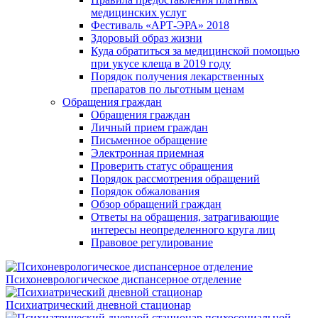
медицинских услуг
Фестиваль «АРТ-ЭРА» 2018
Здоровый образ жизни
Куда обратиться за медицинской помощью
при укусе клеща в 2019 году
Порядок получения лекарственных
препаратов по льготным ценам
Обращения граждан
Обращения граждан
Личный прием граждан
Письменное обращение
Электронная приемная
Проверить статус обращения
Порядок рассмотрения обращений
Порядок обжалования
Обзор обращений граждан
Ответы на обращения, затрагивающие
интересы неопределенного круга лиц
Правовое регулирование
Психоневрологическое диспансерное отделение
Психиатрический дневной стационар