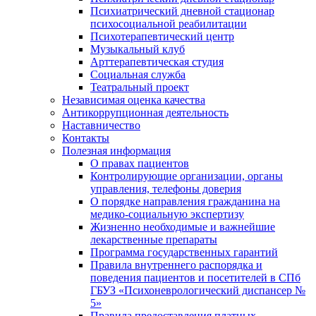
Психиатрический дневной стационар
психосоциальной реабилитации
Психотерапевтический центр
Музыкальный клуб
Арттерапевтическая студия
Социальная служба
Театральный проект
Независимая оценка качества
Антикоррупционная деятельность
Наставничество
Контакты
Полезная информация
О правах пациентов
Контролирующие организации, органы
управления, телефоны доверия
О порядке направления гражданина на
медико-социальную экспертизу
Жизненно необходимые и важнейшие
лекарственные препараты
Программа государственных гарантий
Правила внутреннего распорядка и
поведения пациентов и посетителей в СПб
ГБУЗ «Психоневрологический диспансер №
5»
Правила предоставления платных