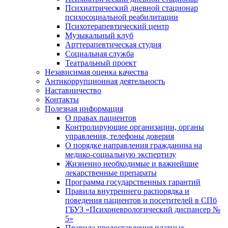
Психиатрический дневной стационар
психосоциальной реабилитации
Психотерапевтический центр
Музыкальный клуб
Арттерапевтическая студия
Социальная служба
Театральный проект
Независимая оценка качества
Антикоррупционная деятельность
Наставничество
Контакты
Полезная информация
О правах пациентов
Контролирующие организации, органы
управления, телефоны доверия
О порядке направления гражданина на
медико-социальную экспертизу
Жизненно необходимые и важнейшие
лекарственные препараты
Программа государственных гарантий
Правила внутреннего распорядка и
поведения пациентов и посетителей в СПб
ГБУЗ «Психоневрологический диспансер №
5»
Правила предоставления платных