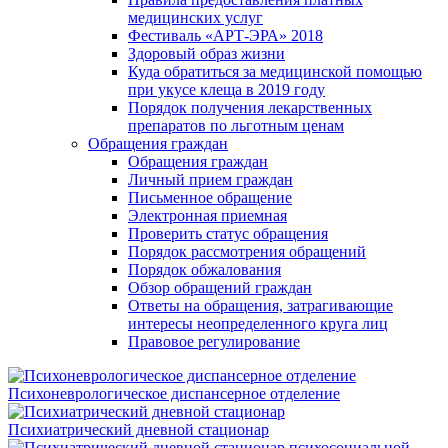
медицинских услуг
Фестиваль «АРТ-ЭРА» 2018
Здоровый образ жизни
Куда обратиться за медицинской помощью
при укусе клеща в 2019 году
Порядок получения лекарственных
препаратов по льготным ценам
Обращения граждан
Обращения граждан
Личный прием граждан
Письменное обращение
Электронная приемная
Проверить статус обращения
Порядок рассмотрения обращений
Порядок обжалования
Обзор обращений граждан
Ответы на обращения, затрагивающие
интересы неопределенного круга лиц
Правовое регулирование
Психоневрологическое диспансерное отделение
Психиатрический дневной стационар