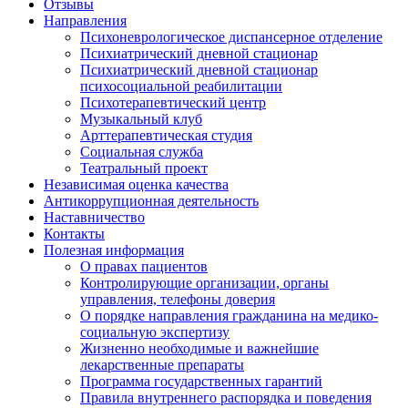
Отзывы
Направления
Психоневрологическое диспансерное отделение
Психиатрический дневной стационар
Психиатрический дневной стационар
психосоциальной реабилитации
Психотерапевтический центр
Музыкальный клуб
Арттерапевтическая студия
Социальная служба
Театральный проект
Независимая оценка качества
Антикоррупционная деятельность
Наставничество
Контакты
Полезная информация
О правах пациентов
Контролирующие организации, органы
управления, телефоны доверия
О порядке направления гражданина на медико-
социальную экспертизу
Жизненно необходимые и важнейшие
лекарственные препараты
Программа государственных гарантий
Правила внутреннего распорядка и поведения