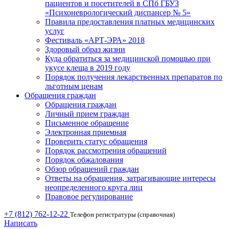
пациентов и посетителей в СПб ГБУЗ
«Психоневрологический диспансер № 5»
Правила предоставления платных медицинских
услуг
Фестиваль «АРТ-ЭРА» 2018
Здоровый образ жизни
Куда обратиться за медицинской помощью при
укусе клеща в 2019 году
Порядок получения лекарственных препаратов по
льготным ценам
Обращения граждан
Обращения граждан
Личный прием граждан
Письменное обращение
Электронная приемная
Проверить статус обращения
Порядок рассмотрения обращений
Порядок обжалования
Обзор обращений граждан
Ответы на обращения, затрагивающие интересы
неопределенного круга лиц
Правовое регулирование
+7 (812) 762-12-22
Телефон регистратуры (справочная)
Написать