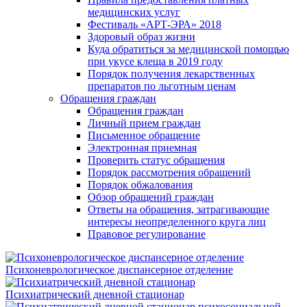
медицинских услуг
Фестиваль «АРТ-ЭРА» 2018
Здоровый образ жизни
Куда обратиться за медицинской помощью
при укусе клеща в 2019 году
Порядок получения лекарственных
препаратов по льготным ценам
Обращения граждан
Обращения граждан
Личный прием граждан
Письменное обращение
Электронная приемная
Проверить статус обращения
Порядок рассмотрения обращений
Порядок обжалования
Обзор обращений граждан
Ответы на обращения, затрагивающие
интересы неопределенного круга лиц
Правовое регулирование
Психоневрологическое диспансерное отделение
Психиатрический дневной стационар