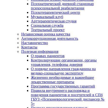
Психиатрический дневной стационар
психосоциальной реабилитации
Психотерапевтический центр
Музыкальный клуб
Арттерапевтическая студия
Социальная служба
Театральный проект
Независимая оценка качества
Антикоррупционная деятельность
Наставничество
Контакты
Полезная информация
О правах пациентов
Контролирующие организации, органы
управления, телефоны доверия
О порядке направления гражданина на
медико-социальную экспертизу
Жизненно необходимые и важнейшие
лекарственные препараты
Программа государственных гарантий
Правила внутреннего распорядка и
поведения пациентов и посетителей в СПб
ГБУЗ «Психоневрологический диспансер №
5»
Правила предоставления платных