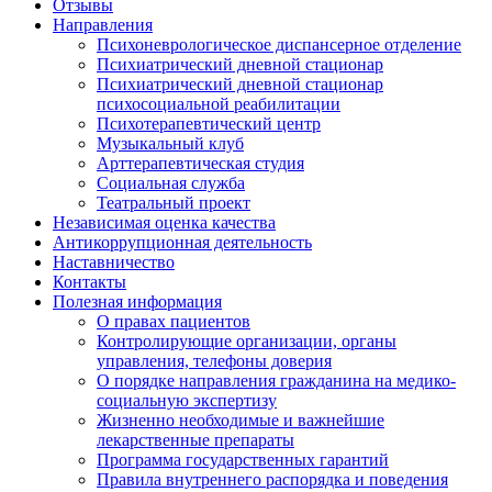
Отзывы
Направления
Психоневрологическое диспансерное отделение
Психиатрический дневной стационар
Психиатрический дневной стационар
психосоциальной реабилитации
Психотерапевтический центр
Музыкальный клуб
Арттерапевтическая студия
Социальная служба
Театральный проект
Независимая оценка качества
Антикоррупционная деятельность
Наставничество
Контакты
Полезная информация
О правах пациентов
Контролирующие организации, органы
управления, телефоны доверия
О порядке направления гражданина на медико-
социальную экспертизу
Жизненно необходимые и важнейшие
лекарственные препараты
Программа государственных гарантий
Правила внутреннего распорядка и поведения