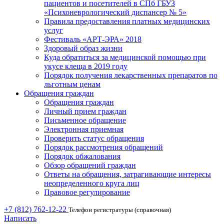
пациентов и посетителей в СПб ГБУЗ
«Психоневрологический диспансер № 5»
Правила предоставления платных медицинских
услуг
Фестиваль «АРТ-ЭРА» 2018
Здоровый образ жизни
Куда обратиться за медицинской помощью при
укусе клеща в 2019 году
Порядок получения лекарственных препаратов по
льготным ценам
Обращения граждан
Обращения граждан
Личный прием граждан
Письменное обращение
Электронная приемная
Проверить статус обращения
Порядок рассмотрения обращений
Порядок обжалования
Обзор обращений граждан
Ответы на обращения, затрагивающие интересы
неопределенного круга лиц
Правовое регулирование
+7 (812) 762-12-22
Телефон регистратуры (справочная)
Написать