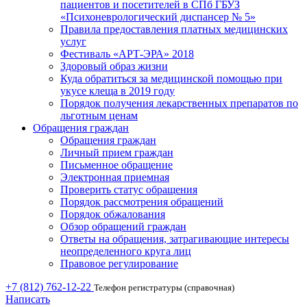
пациентов и посетителей в СПб ГБУЗ
«Психоневрологический диспансер № 5»
Правила предоставления платных медицинских
услуг
Фестиваль «АРТ-ЭРА» 2018
Здоровый образ жизни
Куда обратиться за медицинской помощью при
укусе клеща в 2019 году
Порядок получения лекарственных препаратов по
льготным ценам
Обращения граждан
Обращения граждан
Личный прием граждан
Письменное обращение
Электронная приемная
Проверить статус обращения
Порядок рассмотрения обращений
Порядок обжалования
Обзор обращений граждан
Ответы на обращения, затрагивающие интересы
неопределенного круга лиц
Правовое регулирование
+7 (812) 762-12-22
Телефон регистратуры (справочная)
Написать