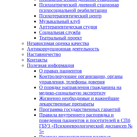
Психиатрический дневной стационар
психосоциальной реабилитации
Психотерапевтический центр
Музыкальный клуб
Арттерапевтическая студия
Социальная служба
Театральный проект
Независимая оценка качества
Антикоррупционная деятельность
Наставничество
Контакты
Полезная информация
О правах пациентов
Контролирующие организации, органы
управления, телефоны доверия
О порядке направления гражданина на
медико-социальную экспертизу
Жизненно необходимые и важнейшие
лекарственные препараты
Программа государственных гарантий
Правила внутреннего распорядка и
поведения пациентов и посетителей в СПб
ГБУЗ «Психоневрологический диспансер №
5»
Правила предоставления платных