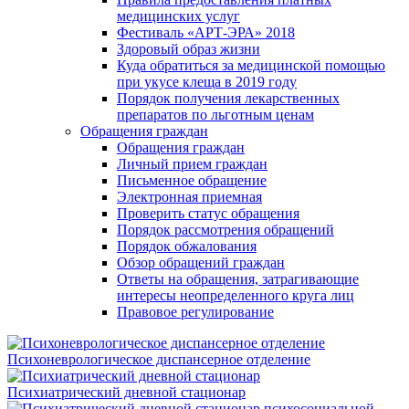
медицинских услуг
Фестиваль «АРТ-ЭРА» 2018
Здоровый образ жизни
Куда обратиться за медицинской помощью
при укусе клеща в 2019 году
Порядок получения лекарственных
препаратов по льготным ценам
Обращения граждан
Обращения граждан
Личный прием граждан
Письменное обращение
Электронная приемная
Проверить статус обращения
Порядок рассмотрения обращений
Порядок обжалования
Обзор обращений граждан
Ответы на обращения, затрагивающие
интересы неопределенного круга лиц
Правовое регулирование
Психоневрологическое диспансерное отделение
Психиатрический дневной стационар