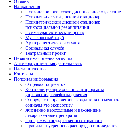
Отзывы
Направления
Психоневрологическое диспансерное отделение
Психиатрический дневной стационар
Психиатрический дневной стационар
психосоциальной реабилитации
Психотерапевтический центр
Музыкальный клуб
Арттерапевтическая студия
Социальная служба
Театральный проект
Независимая оценка качества
Антикоррупционная деятельность
Наставничество
Контакты
Полезная информация
О правах пациентов
Контролирующие организации, органы
управления, телефоны доверия
О порядке направления гражданина на медико-
социальную экспертизу
Жизненно необходимые и важнейшие
лекарственные препараты
Программа государственных гарантий
Правила внутреннего распорядка и поведения