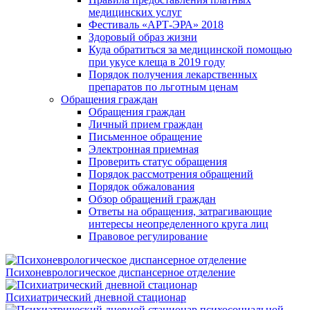
медицинских услуг
Фестиваль «АРТ-ЭРА» 2018
Здоровый образ жизни
Куда обратиться за медицинской помощью
при укусе клеща в 2019 году
Порядок получения лекарственных
препаратов по льготным ценам
Обращения граждан
Обращения граждан
Личный прием граждан
Письменное обращение
Электронная приемная
Проверить статус обращения
Порядок рассмотрения обращений
Порядок обжалования
Обзор обращений граждан
Ответы на обращения, затрагивающие
интересы неопределенного круга лиц
Правовое регулирование
Психоневрологическое диспансерное отделение
Психиатрический дневной стационар