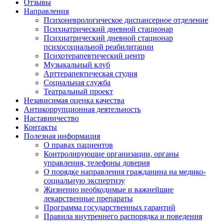
Отзывы
Направления
Психоневрологическое диспансерное отделение
Психиатрический дневной стационар
Психиатрический дневной стационар
психосоциальной реабилитации
Психотерапевтический центр
Музыкальный клуб
Арттерапевтическая студия
Социальная служба
Театральный проект
Независимая оценка качества
Антикоррупционная деятельность
Наставничество
Контакты
Полезная информация
О правах пациентов
Контролирующие организации, органы
управления, телефоны доверия
О порядке направления гражданина на медико-
социальную экспертизу
Жизненно необходимые и важнейшие
лекарственные препараты
Программа государственных гарантий
Правила внутреннего распорядка и поведения