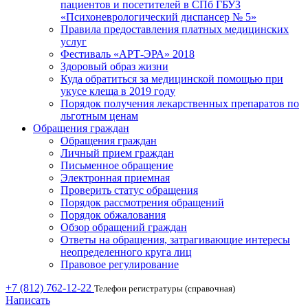
пациентов и посетителей в СПб ГБУЗ
«Психоневрологический диспансер № 5»
Правила предоставления платных медицинских
услуг
Фестиваль «АРТ-ЭРА» 2018
Здоровый образ жизни
Куда обратиться за медицинской помощью при
укусе клеща в 2019 году
Порядок получения лекарственных препаратов по
льготным ценам
Обращения граждан
Обращения граждан
Личный прием граждан
Письменное обращение
Электронная приемная
Проверить статус обращения
Порядок рассмотрения обращений
Порядок обжалования
Обзор обращений граждан
Ответы на обращения, затрагивающие интересы
неопределенного круга лиц
Правовое регулирование
+7 (812) 762-12-22
Телефон регистратуры (справочная)
Написать