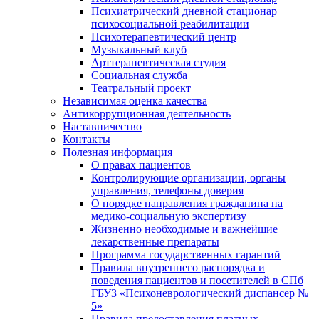
Психиатрический дневной стационар
психосоциальной реабилитации
Психотерапевтический центр
Музыкальный клуб
Арттерапевтическая студия
Социальная служба
Театральный проект
Независимая оценка качества
Антикоррупционная деятельность
Наставничество
Контакты
Полезная информация
О правах пациентов
Контролирующие организации, органы
управления, телефоны доверия
О порядке направления гражданина на
медико-социальную экспертизу
Жизненно необходимые и важнейшие
лекарственные препараты
Программа государственных гарантий
Правила внутреннего распорядка и
поведения пациентов и посетителей в СПб
ГБУЗ «Психоневрологический диспансер №
5»
Правила предоставления платных