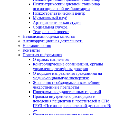
Психиатрический дневной стационар
психосоциальной реабилитации
Психотерапевтический центр
Музыкальный клуб
Арттерапевтическая студия
Социальная служба
Театральный проект
Независимая оценка качества
Антикоррупционная деятельность
Наставничество
Контакты
Полезная информация
О правах пациентов
Контролирующие организации, органы
управления, телефоны доверия
О порядке направления гражданина на
медико-социальную экспертизу
Жизненно необходимые и важнейшие
лекарственные препараты
Программа государственных гарантий
Правила внутреннего распорядка и
поведения пациентов и посетителей в СПб
ГБУЗ «Психоневрологический диспансер №
5»
Правила предоставления платных