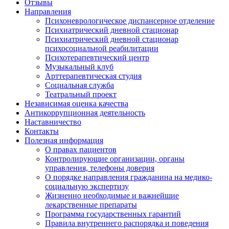
Отзывы
Направления
Психоневрологическое диспансерное отделение
Психиатрический дневной стационар
Психиатрический дневной стационар
психосоциальной реабилитации
Психотерапевтический центр
Музыкальный клуб
Арттерапевтическая студия
Социальная служба
Театральный проект
Независимая оценка качества
Антикоррупционная деятельность
Наставничество
Контакты
Полезная информация
О правах пациентов
Контролирующие организации, органы
управления, телефоны доверия
О порядке направления гражданина на медико-
социальную экспертизу
Жизненно необходимые и важнейшие
лекарственные препараты
Программа государственных гарантий
Правила внутреннего распорядка и поведения