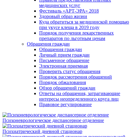
медицинских услуг
Фестиваль «АРТ-ЭРА» 2018
Здоровый образ жизни
Куда обратиться за медицинской помощью
при укусе клеща в 2019 году
Порядок получения лекарственных
препаратов по льготным ценам
Обращения граждан
Обращения граждан
Личный прием граждан
Письменное обращение
Электронная приемная
Проверить статус обращения
Порядок рассмотрения обращений
Порядок обжалования
Обзор обращений граждан
Ответы на обращения, затрагивающие
интересы неопределенного круга лиц
Правовое регулирование
Психоневрологическое диспансерное отделение
Психиатрический дневной стационар