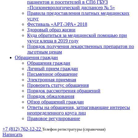
пациентов и посетителей в СПб ГБУЗ
«Психоневрологический диспансер № 5»
Правила предоставления платных медицинских
услуг
Фестиваль «АРТ-ЭРА» 2018
Здоровый образ жизни
Куда обратиться за медицинской помощью при
укусе клеща в 2019 году
Порядок получения лекарственных препаратов по
льготным ценам
Обращения граждан
Обращения граждан
Личный прием граждан
Письменное обращение
Электронная приемная
Проверить статус обращения
Порядок рассмотрения обращений
Порядок обжалования
Обзор обращений граждан
Ответы на обращения, затрагивающие интересы
неопределенного круга лиц
Правовое регулирование
+7 (812) 762-12-22
Телефон регистратуры (справочная)
Написать