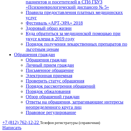
пациентов и посетителей в СПб ГБУЗ
«Психоневрологический диспансер № 5»
Правила предоставления платных медицинских
услуг
Фестиваль «АРТ-ЭРА» 2018
Здоровый образ жизни
Куда обратиться за медицинской помощью при
укусе клеща в 2019 году
Порядок получения лекарственных препаратов по
льготным ценам
Обращения граждан
Обращения граждан
Личный прием граждан
Письменное обращение
Электронная приемная
Проверить статус обращения
Порядок рассмотрения обращений
Порядок обжалования
Обзор обращений граждан
Ответы на обращения, затрагивающие интересы
неопределенного круга лиц
Правовое регулирование
+7 (812) 762-12-22
Телефон регистратуры (справочная)
Написать