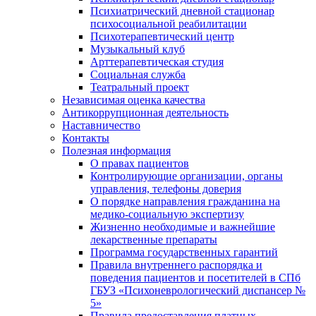
Психиатрический дневной стационар
психосоциальной реабилитации
Психотерапевтический центр
Музыкальный клуб
Арттерапевтическая студия
Социальная служба
Театральный проект
Независимая оценка качества
Антикоррупционная деятельность
Наставничество
Контакты
Полезная информация
О правах пациентов
Контролирующие организации, органы
управления, телефоны доверия
О порядке направления гражданина на
медико-социальную экспертизу
Жизненно необходимые и важнейшие
лекарственные препараты
Программа государственных гарантий
Правила внутреннего распорядка и
поведения пациентов и посетителей в СПб
ГБУЗ «Психоневрологический диспансер №
5»
Правила предоставления платных