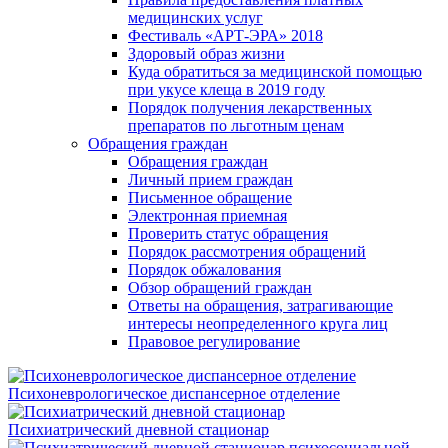
медицинских услуг
Фестиваль «АРТ-ЭРА» 2018
Здоровый образ жизни
Куда обратиться за медицинской помощью
при укусе клеща в 2019 году
Порядок получения лекарственных
препаратов по льготным ценам
Обращения граждан
Обращения граждан
Личный прием граждан
Письменное обращение
Электронная приемная
Проверить статус обращения
Порядок рассмотрения обращений
Порядок обжалования
Обзор обращений граждан
Ответы на обращения, затрагивающие
интересы неопределенного круга лиц
Правовое регулирование
Психоневрологическое диспансерное отделение
Психиатрический дневной стационар