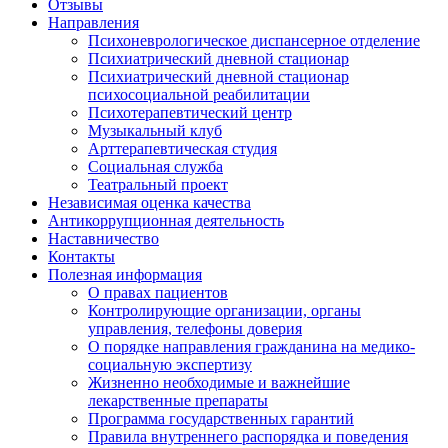
Отзывы
Направления
Психоневрологическое диспансерное отделение
Психиатрический дневной стационар
Психиатрический дневной стационар
психосоциальной реабилитации
Психотерапевтический центр
Музыкальный клуб
Арттерапевтическая студия
Социальная служба
Театральный проект
Независимая оценка качества
Антикоррупционная деятельность
Наставничество
Контакты
Полезная информация
О правах пациентов
Контролирующие организации, органы
управления, телефоны доверия
О порядке направления гражданина на медико-
социальную экспертизу
Жизненно необходимые и важнейшие
лекарственные препараты
Программа государственных гарантий
Правила внутреннего распорядка и поведения