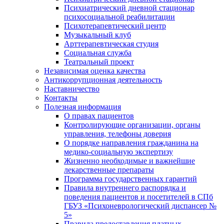
Психиатрический дневной стационар
психосоциальной реабилитации
Психотерапевтический центр
Музыкальный клуб
Арттерапевтическая студия
Социальная служба
Театральный проект
Независимая оценка качества
Антикоррупционная деятельность
Наставничество
Контакты
Полезная информация
О правах пациентов
Контролирующие организации, органы
управления, телефоны доверия
О порядке направления гражданина на
медико-социальную экспертизу
Жизненно необходимые и важнейшие
лекарственные препараты
Программа государственных гарантий
Правила внутреннего распорядка и
поведения пациентов и посетителей в СПб
ГБУЗ «Психоневрологический диспансер №
5»
Правила предоставления платных