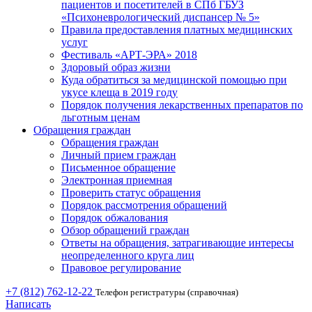
пациентов и посетителей в СПб ГБУЗ
«Психоневрологический диспансер № 5»
Правила предоставления платных медицинских
услуг
Фестиваль «АРТ-ЭРА» 2018
Здоровый образ жизни
Куда обратиться за медицинской помощью при
укусе клеща в 2019 году
Порядок получения лекарственных препаратов по
льготным ценам
Обращения граждан
Обращения граждан
Личный прием граждан
Письменное обращение
Электронная приемная
Проверить статус обращения
Порядок рассмотрения обращений
Порядок обжалования
Обзор обращений граждан
Ответы на обращения, затрагивающие интересы
неопределенного круга лиц
Правовое регулирование
+7 (812) 762-12-22
Телефон регистратуры (справочная)
Написать