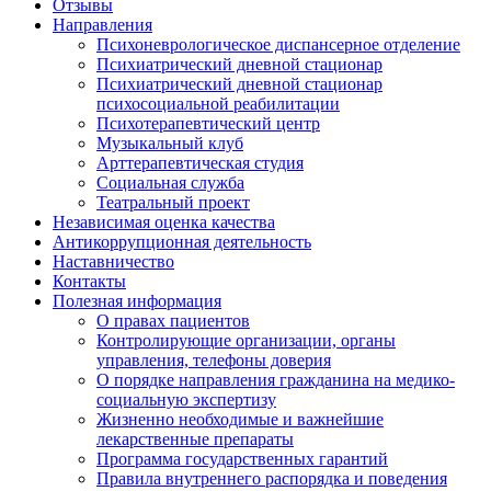
Отзывы
Направления
Психоневрологическое диспансерное отделение
Психиатрический дневной стационар
Психиатрический дневной стационар
психосоциальной реабилитации
Психотерапевтический центр
Музыкальный клуб
Арттерапевтическая студия
Социальная служба
Театральный проект
Независимая оценка качества
Антикоррупционная деятельность
Наставничество
Контакты
Полезная информация
О правах пациентов
Контролирующие организации, органы
управления, телефоны доверия
О порядке направления гражданина на медико-
социальную экспертизу
Жизненно необходимые и важнейшие
лекарственные препараты
Программа государственных гарантий
Правила внутреннего распорядка и поведения