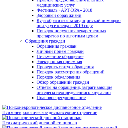
медицинских услуг
Фестиваль «АРТ-ЭРА» 2018
Здоровый образ жизни
Куда обратиться за медицинской помощью
при укусе клеща в 2019 году
Порядок получения лекарственных
препаратов по льготным ценам
Обращения граждан
Обращения граждан
Личный прием граждан
Письменное обращение
Электронная приемная
Проверить статус обращения
Порядок рассмотрения обращений
Порядок обжалования
Обзор обращений граждан
Ответы на обращения, затрагивающие
интересы неопределенного круга лиц
Правовое регулирование
Психоневрологическое диспансерное отделение
Психиатрический дневной стационар