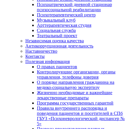
Психиатрический дневной стационар
психосоциальной реабилитации
Психотерапевтический центр
Музыкальный клуб
Арттерапевтическая студия
Социальная служба
Театральный проект
Независимая оценка качества
Антикоррупционная деятельность
Наставничество
Контакты
Полезная информация
О правах пациентов
Контролирующие организации, органы
управления, телефоны доверия
О порядке направления гражданина на
медико-социальную экспертизу
Жизненно необходимые и важнейшие
лекарственные препараты
Программа государственных гарантий
Правила внутреннего распорядка и
поведения пациентов и посетителей в СПб
ГБУЗ «Психоневрологический диспансер №
5»
Правила предоставления платных