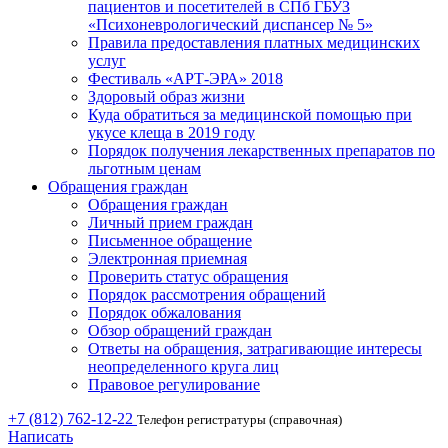
пациентов и посетителей в СПб ГБУЗ
«Психоневрологический диспансер № 5»
Правила предоставления платных медицинских
услуг
Фестиваль «АРТ-ЭРА» 2018
Здоровый образ жизни
Куда обратиться за медицинской помощью при
укусе клеща в 2019 году
Порядок получения лекарственных препаратов по
льготным ценам
Обращения граждан
Обращения граждан
Личный прием граждан
Письменное обращение
Электронная приемная
Проверить статус обращения
Порядок рассмотрения обращений
Порядок обжалования
Обзор обращений граждан
Ответы на обращения, затрагивающие интересы
неопределенного круга лиц
Правовое регулирование
+7 (812) 762-12-22
Телефон регистратуры (справочная)
Написать