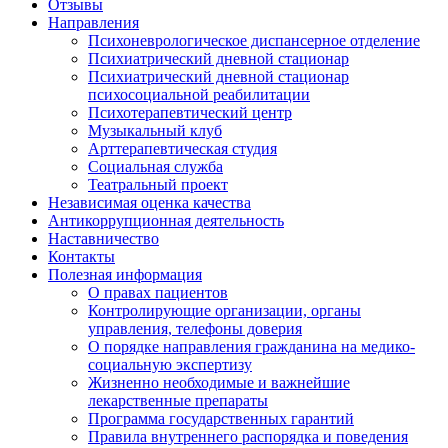
Отзывы
Направления
Психоневрологическое диспансерное отделение
Психиатрический дневной стационар
Психиатрический дневной стационар
психосоциальной реабилитации
Психотерапевтический центр
Музыкальный клуб
Арттерапевтическая студия
Социальная служба
Театральный проект
Независимая оценка качества
Антикоррупционная деятельность
Наставничество
Контакты
Полезная информация
О правах пациентов
Контролирующие организации, органы
управления, телефоны доверия
О порядке направления гражданина на медико-
социальную экспертизу
Жизненно необходимые и важнейшие
лекарственные препараты
Программа государственных гарантий
Правила внутреннего распорядка и поведения