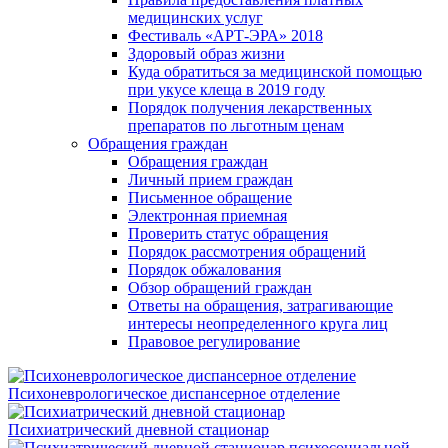
медицинских услуг
Фестиваль «АРТ-ЭРА» 2018
Здоровый образ жизни
Куда обратиться за медицинской помощью
при укусе клеща в 2019 году
Порядок получения лекарственных
препаратов по льготным ценам
Обращения граждан
Обращения граждан
Личный прием граждан
Письменное обращение
Электронная приемная
Проверить статус обращения
Порядок рассмотрения обращений
Порядок обжалования
Обзор обращений граждан
Ответы на обращения, затрагивающие
интересы неопределенного круга лиц
Правовое регулирование
Психоневрологическое диспансерное отделение
Психиатрический дневной стационар