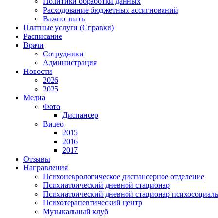
Политики обработки данных
Расходование бюджетных ассигнований
Важно знать
Платные услуги (Справки)
Расписание
Врачи
Сотрудники
Администрация
Новости
2026
2025
Медиа
Фото
Диспансер
Видео
2015
2016
2017
Отзывы
Направления
Психоневрологическое диспансерное отделение
Психиатрический дневной стационар
Психиатрический дневной стационар психосоциал
Психотерапевтический центр
Музыкальный клуб