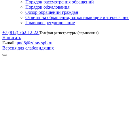
Порядок рассмотрения обращений
Порядок обжалования
Обзор обращений граждан
Ответы на обращения, затрагивающие интересы не
Правовое регулирование
+7 (812) 762-12-22
Телефон регистратуры (справочная)
Написать
E-mail:
pnd5@zdrav.spb.ru
Версия для слабовидящих