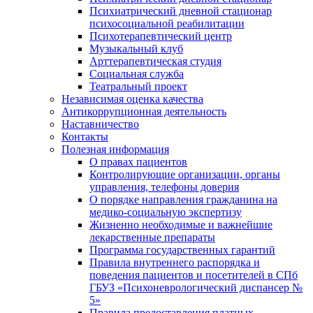
Психиатрический дневной стационар
психосоциальной реабилитации
Психотерапевтический центр
Музыкальный клуб
Арттерапевтическая студия
Социальная служба
Театральный проект
Независимая оценка качества
Антикоррупционная деятельность
Наставничество
Контакты
Полезная информация
О правах пациентов
Контролирующие организации, органы
управления, телефоны доверия
О порядке направления гражданина на
медико-социальную экспертизу
Жизненно необходимые и важнейшие
лекарственные препараты
Программа государственных гарантий
Правила внутреннего распорядка и
поведения пациентов и посетителей в СПб
ГБУЗ «Психоневрологический диспансер №
5»
Правила предоставления платных