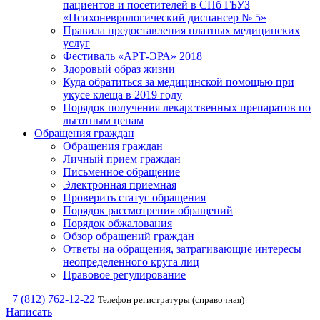
пациентов и посетителей в СПб ГБУЗ
«Психоневрологический диспансер № 5»
Правила предоставления платных медицинских
услуг
Фестиваль «АРТ-ЭРА» 2018
Здоровый образ жизни
Куда обратиться за медицинской помощью при
укусе клеща в 2019 году
Порядок получения лекарственных препаратов по
льготным ценам
Обращения граждан
Обращения граждан
Личный прием граждан
Письменное обращение
Электронная приемная
Проверить статус обращения
Порядок рассмотрения обращений
Порядок обжалования
Обзор обращений граждан
Ответы на обращения, затрагивающие интересы
неопределенного круга лиц
Правовое регулирование
+7 (812) 762-12-22
Телефон регистратуры (справочная)
Написать