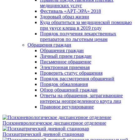
медицинских услуг
Фестиваль «АРТ-ЭРА» 2018
Здоровый образ жизни
Куда обратиться за медицинской помощью
при укусе клеща в 2019 году
Порядок получения лекарственных
препаратов по льготным ценам
Обращения граждан
Обращения граждан
Личный прием граждан
Письменное обращение
Электронная приемная
Проверить статус обращения
Порядок рассмотрения обращений
Порядок обжалования
Обзор обращений граждан
Ответы на обращения, затрагивающие
интересы неопределенного круга лиц
Правовое регулирование
Психоневрологическое диспансерное отделение
Психиатрический дневной стационар