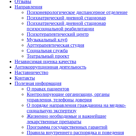
Отзывы
Направления
Психоневрологическое диспансерное отделение
Психиатрический дневной стационар
Психиатрический дневной стационар
психосоциальной реабилитации
Психотерапевтический центр
Музыкальный клуб
Арттерапевтическая студия
Социальная служба
Театральный проект
Независимая оценка качества
Антикоррупционная деятельность
Наставничество
Контакты
Полезная информация
О правах пациентов
Контролирующие организации, органы
управления, телефоны доверия
О порядке направления гражданина на медико-
социальную экспертизу
Жизненно необходимые и важнейшие
лекарственные препараты
Программа государственных гарантий
Правила внутреннего распорядка и поведения