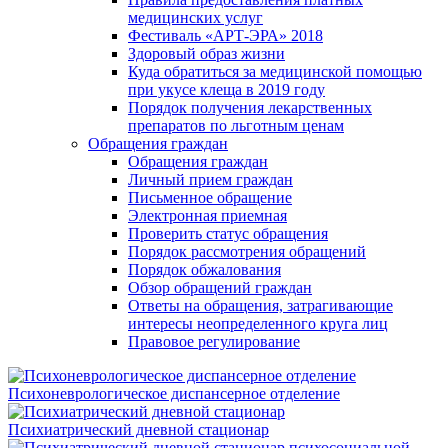
медицинских услуг
Фестиваль «АРТ-ЭРА» 2018
Здоровый образ жизни
Куда обратиться за медицинской помощью
при укусе клеща в 2019 году
Порядок получения лекарственных
препаратов по льготным ценам
Обращения граждан
Обращения граждан
Личный прием граждан
Письменное обращение
Электронная приемная
Проверить статус обращения
Порядок рассмотрения обращений
Порядок обжалования
Обзор обращений граждан
Ответы на обращения, затрагивающие
интересы неопределенного круга лиц
Правовое регулирование
Психоневрологическое диспансерное отделение
Психиатрический дневной стационар