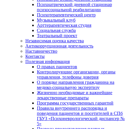
Психиатрический дневной стационар
психосоциальной реабилитации
Психотерапевтический центр
Музыкальный клуб
Арттерапевтическая студия
Социальная служба
Театральный проект
Независимая оценка качества
Антикоррупционная деятельность
Наставничество
Контакты
Полезная информация
О правах пациентов
Контролирующие организации, органы
управления, телефоны доверия
О порядке направления гражданина на
медико-социальную экспертизу
Жизненно необходимые и важнейшие
лекарственные препараты
Программа государственных гарантий
Правила внутреннего распорядка и
поведения пациентов и посетителей в СПб
ГБУЗ «Психоневрологический диспансер №
5»
Правила предоставления платных