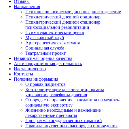
Отзывы
Направления
Психоневрологическое диспансерное отделение
Психиатрический дневной стационар
Психиатрический дневной стационар
психосоциальной реабилитации
Психотерапевтический центр
Музыкальный клуб
Арттерапевтическая студия
Социальная служба
Театральный проект
Независимая оценка качества
Антикоррупционная деятельность
Наставничество
Контакты
Полезная информация
О правах пациентов
Контролирующие организации, органы
управления, телефоны доверия
О порядке направления гражданина на медико-
социальную экспертизу
Жизненно необходимые и важнейшие
лекарственные препараты
Программа государственных гарантий
Правила внутреннего распорядка и поведения