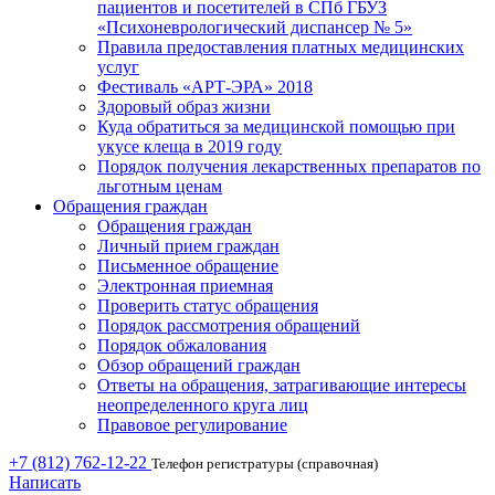
пациентов и посетителей в СПб ГБУЗ
«Психоневрологический диспансер № 5»
Правила предоставления платных медицинских
услуг
Фестиваль «АРТ-ЭРА» 2018
Здоровый образ жизни
Куда обратиться за медицинской помощью при
укусе клеща в 2019 году
Порядок получения лекарственных препаратов по
льготным ценам
Обращения граждан
Обращения граждан
Личный прием граждан
Письменное обращение
Электронная приемная
Проверить статус обращения
Порядок рассмотрения обращений
Порядок обжалования
Обзор обращений граждан
Ответы на обращения, затрагивающие интересы
неопределенного круга лиц
Правовое регулирование
+7 (812) 762-12-22
Телефон регистратуры (справочная)
Написать