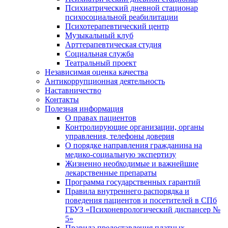
Психиатрический дневной стационар
психосоциальной реабилитации
Психотерапевтический центр
Музыкальный клуб
Арттерапевтическая студия
Социальная служба
Театральный проект
Независимая оценка качества
Антикоррупционная деятельность
Наставничество
Контакты
Полезная информация
О правах пациентов
Контролирующие организации, органы
управления, телефоны доверия
О порядке направления гражданина на
медико-социальную экспертизу
Жизненно необходимые и важнейшие
лекарственные препараты
Программа государственных гарантий
Правила внутреннего распорядка и
поведения пациентов и посетителей в СПб
ГБУЗ «Психоневрологический диспансер №
5»
Правила предоставления платных