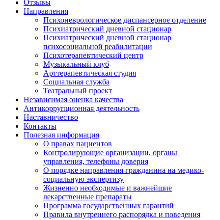
Отзывы
Направления
Психоневрологическое диспансерное отделение
Психиатрический дневной стационар
Психиатрический дневной стационар
психосоциальной реабилитации
Психотерапевтический центр
Музыкальный клуб
Арттерапевтическая студия
Социальная служба
Театральный проект
Независимая оценка качества
Антикоррупционная деятельность
Наставничество
Контакты
Полезная информация
О правах пациентов
Контролирующие организации, органы
управления, телефоны доверия
О порядке направления гражданина на медико-
социальную экспертизу
Жизненно необходимые и важнейшие
лекарственные препараты
Программа государственных гарантий
Правила внутреннего распорядка и поведения