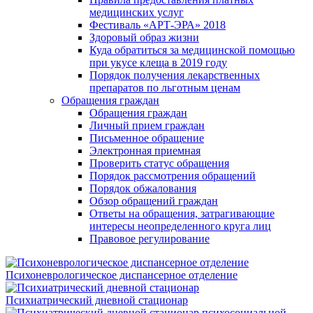
медицинских услуг
Фестиваль «АРТ-ЭРА» 2018
Здоровый образ жизни
Куда обратиться за медицинской помощью
при укусе клеща в 2019 году
Порядок получения лекарственных
препаратов по льготным ценам
Обращения граждан
Обращения граждан
Личный прием граждан
Письменное обращение
Электронная приемная
Проверить статус обращения
Порядок рассмотрения обращений
Порядок обжалования
Обзор обращений граждан
Ответы на обращения, затрагивающие
интересы неопределенного круга лиц
Правовое регулирование
Психоневрологическое диспансерное отделение
Психиатрический дневной стационар