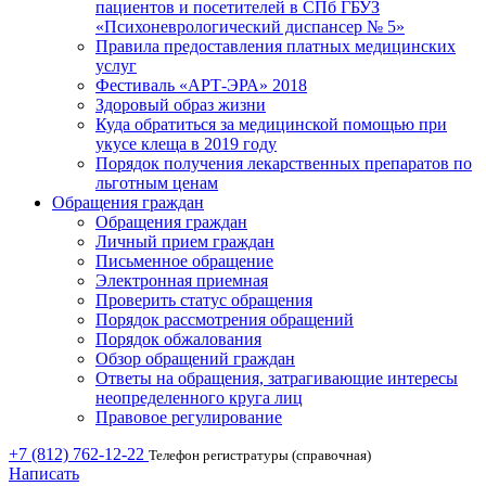
пациентов и посетителей в СПб ГБУЗ
«Психоневрологический диспансер № 5»
Правила предоставления платных медицинских
услуг
Фестиваль «АРТ-ЭРА» 2018
Здоровый образ жизни
Куда обратиться за медицинской помощью при
укусе клеща в 2019 году
Порядок получения лекарственных препаратов по
льготным ценам
Обращения граждан
Обращения граждан
Личный прием граждан
Письменное обращение
Электронная приемная
Проверить статус обращения
Порядок рассмотрения обращений
Порядок обжалования
Обзор обращений граждан
Ответы на обращения, затрагивающие интересы
неопределенного круга лиц
Правовое регулирование
+7 (812) 762-12-22
Телефон регистратуры (справочная)
Написать