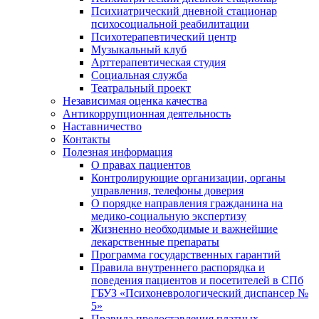
Психиатрический дневной стационар
психосоциальной реабилитации
Психотерапевтический центр
Музыкальный клуб
Арттерапевтическая студия
Социальная служба
Театральный проект
Независимая оценка качества
Антикоррупционная деятельность
Наставничество
Контакты
Полезная информация
О правах пациентов
Контролирующие организации, органы
управления, телефоны доверия
О порядке направления гражданина на
медико-социальную экспертизу
Жизненно необходимые и важнейшие
лекарственные препараты
Программа государственных гарантий
Правила внутреннего распорядка и
поведения пациентов и посетителей в СПб
ГБУЗ «Психоневрологический диспансер №
5»
Правила предоставления платных