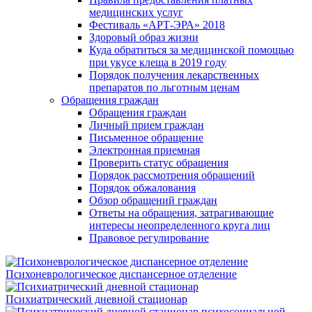
медицинских услуг
Фестиваль «АРТ-ЭРА» 2018
Здоровый образ жизни
Куда обратиться за медицинской помощью
при укусе клеща в 2019 году
Порядок получения лекарственных
препаратов по льготным ценам
Обращения граждан
Обращения граждан
Личный прием граждан
Письменное обращение
Электронная приемная
Проверить статус обращения
Порядок рассмотрения обращений
Порядок обжалования
Обзор обращений граждан
Ответы на обращения, затрагивающие
интересы неопределенного круга лиц
Правовое регулирование
Психоневрологическое диспансерное отделение
Психиатрический дневной стационар