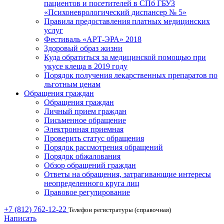
пациентов и посетителей в СПб ГБУЗ
«Психоневрологический диспансер № 5»
Правила предоставления платных медицинских
услуг
Фестиваль «АРТ-ЭРА» 2018
Здоровый образ жизни
Куда обратиться за медицинской помощью при
укусе клеща в 2019 году
Порядок получения лекарственных препаратов по
льготным ценам
Обращения граждан
Обращения граждан
Личный прием граждан
Письменное обращение
Электронная приемная
Проверить статус обращения
Порядок рассмотрения обращений
Порядок обжалования
Обзор обращений граждан
Ответы на обращения, затрагивающие интересы
неопределенного круга лиц
Правовое регулирование
+7 (812) 762-12-22
Телефон регистратуры (справочная)
Написать