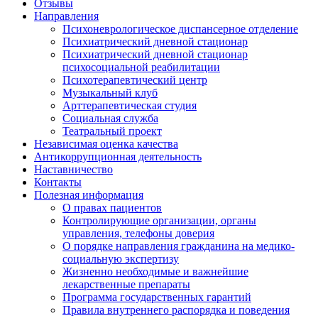
Отзывы
Направления
Психоневрологическое диспансерное отделение
Психиатрический дневной стационар
Психиатрический дневной стационар
психосоциальной реабилитации
Психотерапевтический центр
Музыкальный клуб
Арттерапевтическая студия
Социальная служба
Театральный проект
Независимая оценка качества
Антикоррупционная деятельность
Наставничество
Контакты
Полезная информация
О правах пациентов
Контролирующие организации, органы
управления, телефоны доверия
О порядке направления гражданина на медико-
социальную экспертизу
Жизненно необходимые и важнейшие
лекарственные препараты
Программа государственных гарантий
Правила внутреннего распорядка и поведения