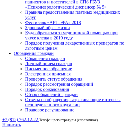
пациентов и посетителей в СПб ГБУЗ
«Психоневрологический диспансер № 5»
Правила предоставления платных медицинских
услуг
Фестиваль «АРТ-ЭРА» 2018
Здоровый образ жизни
Куда обратиться за медицинской помощью при
укусе клеща в 2019 году
Порядок получения лекарственных препаратов по
льготным ценам
Обращения граждан
Обращения граждан
Личный прием граждан
Письменное обращение
Электронная приемная
Проверить статус обращения
Порядок рассмотрения обращений
Порядок обжалования
Обзор обращений граждан
Ответы на обращения, затрагивающие интересы
неопределенного круга лиц
Правовое регулирование
+7 (812) 762-12-22
Телефон регистратуры (справочная)
Написать