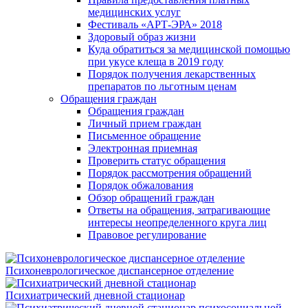
медицинских услуг
Фестиваль «АРТ-ЭРА» 2018
Здоровый образ жизни
Куда обратиться за медицинской помощью
при укусе клеща в 2019 году
Порядок получения лекарственных
препаратов по льготным ценам
Обращения граждан
Обращения граждан
Личный прием граждан
Письменное обращение
Электронная приемная
Проверить статус обращения
Порядок рассмотрения обращений
Порядок обжалования
Обзор обращений граждан
Ответы на обращения, затрагивающие
интересы неопределенного круга лиц
Правовое регулирование
Психоневрологическое диспансерное отделение
Психиатрический дневной стационар