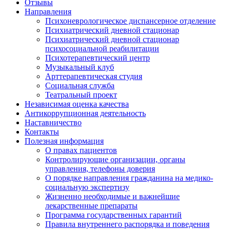
Отзывы
Направления
Психоневрологическое диспансерное отделение
Психиатрический дневной стационар
Психиатрический дневной стационар
психосоциальной реабилитации
Психотерапевтический центр
Музыкальный клуб
Арттерапевтическая студия
Социальная служба
Театральный проект
Независимая оценка качества
Антикоррупционная деятельность
Наставничество
Контакты
Полезная информация
О правах пациентов
Контролирующие организации, органы
управления, телефоны доверия
О порядке направления гражданина на медико-
социальную экспертизу
Жизненно необходимые и важнейшие
лекарственные препараты
Программа государственных гарантий
Правила внутреннего распорядка и поведения