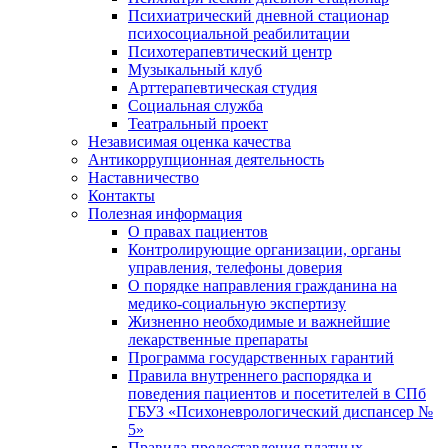
Психиатрический дневной стационар
психосоциальной реабилитации
Психотерапевтический центр
Музыкальный клуб
Арттерапевтическая студия
Социальная служба
Театральный проект
Независимая оценка качества
Антикоррупционная деятельность
Наставничество
Контакты
Полезная информация
О правах пациентов
Контролирующие организации, органы
управления, телефоны доверия
О порядке направления гражданина на
медико-социальную экспертизу
Жизненно необходимые и важнейшие
лекарственные препараты
Программа государственных гарантий
Правила внутреннего распорядка и
поведения пациентов и посетителей в СПб
ГБУЗ «Психоневрологический диспансер №
5»
Правила предоставления платных