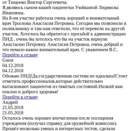
от Тищенко Виктор Сергеевича.
Я,являюсь сыном вашей пациентки Узойкиной Людмилы
Ивановны.
На 8-ом участке работала очень хороший и внимательный
врач Троснова Анастасия Петровна. Сегодня мы позвонили в
поликлинику и там нам ответили, что её перевели на другой
участок. Хотелось бы обратится с просьбой к администрации
ПНД , очень бы хотелось что бы на участок вернули
Анастасию Петровну. Анастасия Петровна, очень добрый и
что немало важно внимательный врач. С уважением В.С.
Перейти к отзыву
Guest
04.12.2018
04.12.2018
Обожаю ПНД!Да,государственная система не идеальна!Стоит
отметить профессионалов,которые действительно
вытаскивают пациентов из тяжёлых состояний.Низкий вам
поклон и доброго здоровья!
Перейти к отзыву
Андрей
21.05.2018
21.05.2018
Осталось очень хорошее впечатления после посещения
учреждения (получал справку для оружейной комиссии).
Прошёл несколько умных и интересных тестов, сделали