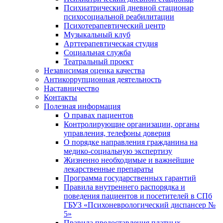
Психиатрический дневной стационар
психосоциальной реабилитации
Психотерапевтический центр
Музыкальный клуб
Арттерапевтическая студия
Социальная служба
Театральный проект
Независимая оценка качества
Антикоррупционная деятельность
Наставничество
Контакты
Полезная информация
О правах пациентов
Контролирующие организации, органы
управления, телефоны доверия
О порядке направления гражданина на
медико-социальную экспертизу
Жизненно необходимые и важнейшие
лекарственные препараты
Программа государственных гарантий
Правила внутреннего распорядка и
поведения пациентов и посетителей в СПб
ГБУЗ «Психоневрологический диспансер №
5»
Правила предоставления платных