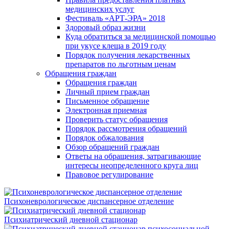
медицинских услуг
Фестиваль «АРТ-ЭРА» 2018
Здоровый образ жизни
Куда обратиться за медицинской помощью
при укусе клеща в 2019 году
Порядок получения лекарственных
препаратов по льготным ценам
Обращения граждан
Обращения граждан
Личный прием граждан
Письменное обращение
Электронная приемная
Проверить статус обращения
Порядок рассмотрения обращений
Порядок обжалования
Обзор обращений граждан
Ответы на обращения, затрагивающие
интересы неопределенного круга лиц
Правовое регулирование
Психоневрологическое диспансерное отделение
Психиатрический дневной стационар