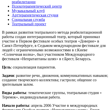
реабилитации
Психотерапевтический центр
Музыкальный клуб
Арттерапевтическая студия
Социальная служба
Театральный проект
В рамках развития театрального метода реабилитационной
работы создан интеграционный театр, который принимал
участие в Первом фестивале особых театров «Доверие» в
Санкт-Петербурге, в Седьмом международном фестивале для
людей с ограниченными возможностями в г.Киеве
«Солнечная волна», был участником Международного
фестиваля «Непратаптаны шлях» в г.Брест, Беларусь.
Цель
: социализация пациентов.
Задачи
: развитие речи, движения, коммуникативных навыков;
создание творческого коллектива; гастроли; общение со
зрительным залом.
Виды работы
: тематические группы, театральная студия «
Теремок», индивидуальная работа.
Начало работы
: апрель 2006 Участие в международных
фестивалях Особых театров «Непратаптаны шлях», Брест