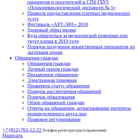
пациентов и посетителей в СПб ГБУЗ
«Психоневрологический диспансер № 5»
Правила предоставления платных медицинских
услуг
Фестиваль «АРТ-ЭРА» 2018
Здоровый образ жизни
Куда обратиться за медицинской помощью при
укусе клеща в 2019 году
Порядок получения лекарственных препаратов по
льготным ценам
Обращения граждан
Обращения граждан
Личный прием граждан
Письменное обращение
Электронная приемная
Проверить статус обращения
Порядок рассмотрения обращений
Порядок обжалования
Обзор обращений граждан
Ответы на обращения, затрагивающие интересы
неопределенного круга лиц
Правовое регулирование
+7 (812) 762-12-22
Телефон регистратуры (справочная)
Написать