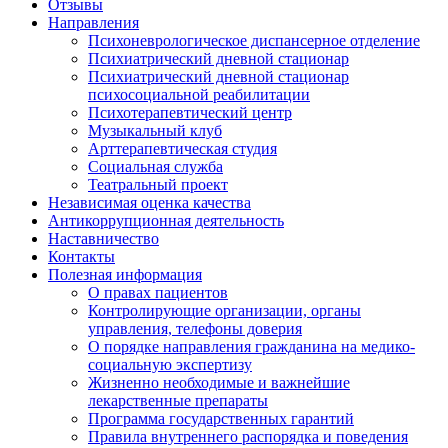
Отзывы
Направления
Психоневрологическое диспансерное отделение
Психиатрический дневной стационар
Психиатрический дневной стационар
психосоциальной реабилитации
Психотерапевтический центр
Музыкальный клуб
Арттерапевтическая студия
Социальная служба
Театральный проект
Независимая оценка качества
Антикоррупционная деятельность
Наставничество
Контакты
Полезная информация
О правах пациентов
Контролирующие организации, органы
управления, телефоны доверия
О порядке направления гражданина на медико-
социальную экспертизу
Жизненно необходимые и важнейшие
лекарственные препараты
Программа государственных гарантий
Правила внутреннего распорядка и поведения