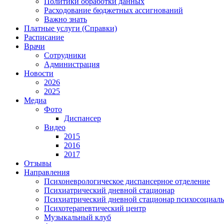
Политики обработки данных
Расходование бюджетных ассигнований
Важно знать
Платные услуги (Справки)
Расписание
Врачи
Сотрудники
Администрация
Новости
2026
2025
Медиа
Фото
Диспансер
Видео
2015
2016
2017
Отзывы
Направления
Психоневрологическое диспансерное отделение
Психиатрический дневной стационар
Психиатрический дневной стационар психосоциал
Психотерапевтический центр
Музыкальный клуб