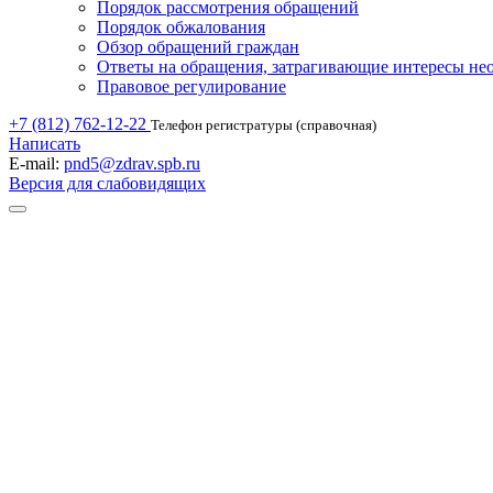
Порядок рассмотрения обращений
Порядок обжалования
Обзор обращений граждан
Ответы на обращения, затрагивающие интересы не
Правовое регулирование
+7 (812) 762-12-22
Телефон регистратуры (справочная)
Написать
E-mail:
pnd5@zdrav.spb.ru
Версия для слабовидящих