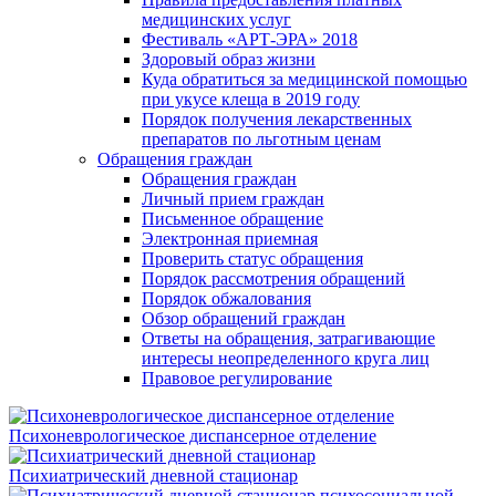
медицинских услуг
Фестиваль «АРТ-ЭРА» 2018
Здоровый образ жизни
Куда обратиться за медицинской помощью
при укусе клеща в 2019 году
Порядок получения лекарственных
препаратов по льготным ценам
Обращения граждан
Обращения граждан
Личный прием граждан
Письменное обращение
Электронная приемная
Проверить статус обращения
Порядок рассмотрения обращений
Порядок обжалования
Обзор обращений граждан
Ответы на обращения, затрагивающие
интересы неопределенного круга лиц
Правовое регулирование
Психоневрологическое диспансерное отделение
Психиатрический дневной стационар