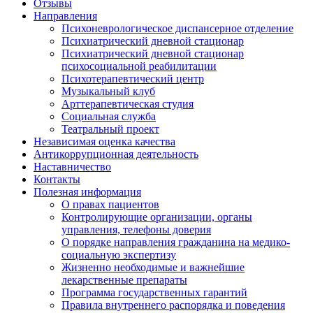
Отзывы
Направления
Психоневрологическое диспансерное отделение
Психиатрический дневной стационар
Психиатрический дневной стационар
психосоциальной реабилитации
Психотерапевтический центр
Музыкальный клуб
Арттерапевтическая студия
Социальная служба
Театральный проект
Независимая оценка качества
Антикоррупционная деятельность
Наставничество
Контакты
Полезная информация
О правах пациентов
Контролирующие организации, органы
управления, телефоны доверия
О порядке направления гражданина на медико-
социальную экспертизу
Жизненно необходимые и важнейшие
лекарственные препараты
Программа государственных гарантий
Правила внутреннего распорядка и поведения