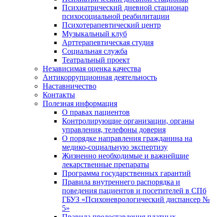
Психиатрический дневной стационар
психосоциальной реабилитации
Психотерапевтический центр
Музыкальный клуб
Арттерапевтическая студия
Социальная служба
Театральный проект
Независимая оценка качества
Антикоррупционная деятельность
Наставничество
Контакты
Полезная информация
О правах пациентов
Контролирующие организации, органы
управления, телефоны доверия
О порядке направления гражданина на
медико-социальную экспертизу
Жизненно необходимые и важнейшие
лекарственные препараты
Программа государственных гарантий
Правила внутреннего распорядка и
поведения пациентов и посетителей в СПб
ГБУЗ «Психоневрологический диспансер №
5»
Правила предоставления платных