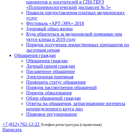
пациентов и посетителей в СПб ГБУЗ
«Психоневрологический диспансер № 5»
Правила предоставления платных медицинских
услуг
Фестиваль «АРТ-ЭРА» 2018
Здоровый образ жизни
Куда обратиться за медицинской помощью при
укусе клеща в 2019 году
Порядок получения лекарственных препаратов по
льготным ценам
Обращения граждан
Обращения граждан
Личный прием граждан
Письменное обращение
Электронная приемная
Проверить статус обращения
Порядок рассмотрения обращений
Порядок обжалования
Обзор обращений граждан
Ответы на обращения, затрагивающие интересы
неопределенного круга лиц
Правовое регулирование
+7 (812) 762-12-22
Телефон регистратуры (справочная)
Написать