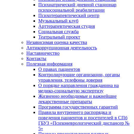
Психиатрический дневной стационар
психосоциальной реабилитации
Психотерапевтический центр
Музыкальный клуб
Арттерапевтическая студия
Социальная служба
Театральный проект
Независимая оценка качества
Антикоррупционная деятельность
Наставничество
Контакты
Полезная информация
О правах пациентов
Контролирующие организации, органы
управления, телефоны доверия
О порядке направления гражданина на
медико-социальную экспертизу
Жизненно необходимые и важнейшие
лекарственные препараты
Программа государственных гарантий
Правила внутреннего распорядка и
поведения пациентов и посетителей в СПб
ГБУЗ «Психоневрологический диспансер №
5»
Правила предоставления платных