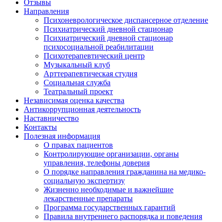
Отзывы
Направления
Психоневрологическое диспансерное отделение
Психиатрический дневной стационар
Психиатрический дневной стационар
психосоциальной реабилитации
Психотерапевтический центр
Музыкальный клуб
Арттерапевтическая студия
Социальная служба
Театральный проект
Независимая оценка качества
Антикоррупционная деятельность
Наставничество
Контакты
Полезная информация
О правах пациентов
Контролирующие организации, органы
управления, телефоны доверия
О порядке направления гражданина на медико-
социальную экспертизу
Жизненно необходимые и важнейшие
лекарственные препараты
Программа государственных гарантий
Правила внутреннего распорядка и поведения