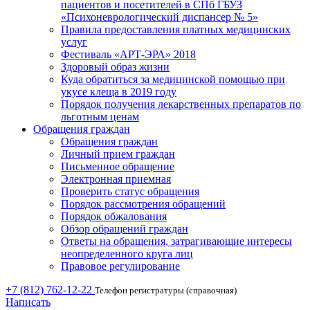
пациентов и посетителей в СПб ГБУЗ
«Психоневрологический диспансер № 5»
Правила предоставления платных медицинских
услуг
Фестиваль «АРТ-ЭРА» 2018
Здоровый образ жизни
Куда обратиться за медицинской помощью при
укусе клеща в 2019 году
Порядок получения лекарственных препаратов по
льготным ценам
Обращения граждан
Обращения граждан
Личный прием граждан
Письменное обращение
Электронная приемная
Проверить статус обращения
Порядок рассмотрения обращений
Порядок обжалования
Обзор обращений граждан
Ответы на обращения, затрагивающие интересы
неопределенного круга лиц
Правовое регулирование
+7 (812) 762-12-22
Телефон регистратуры (справочная)
Написать