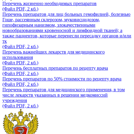
Перечень жизненно необходимых препаратов
(Файл PDF, 2 кб.)
Перечень препаратов для лиц больных гемофилией, болезнью
Гоше, рассеянным склерозом, муковисцидозом,
гипофизарным нанизмом, злокачественными
новообразованиями кровеносной и лимфоидной тканей; а
также пациентов, которые перенесли пересадку органов и/или
тк
(Файл PDF, 2 кб.)
Перечень важнейших лекарств для медицинского
использования
(Файл PDF, 2 кб.)
Перечень бесплатных препаратов по рецепту врача
(Файл PDF, 2 кб.)
Перечень препаратов по 50% стоимости по рецепту врача
(Файл PDF, 2 кб.)
Перечень препаратов для медицинского применения, в том
числе лекарств указанных в решении медкомиссий
учреждения
(Файл PDF, 2 кб.)