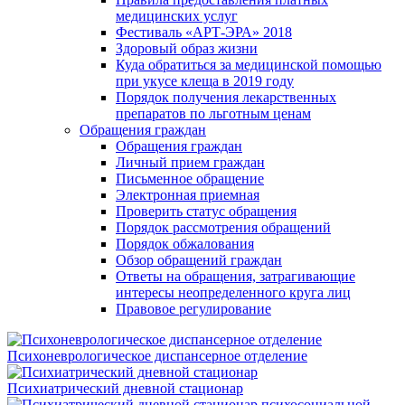
медицинских услуг
Фестиваль «АРТ-ЭРА» 2018
Здоровый образ жизни
Куда обратиться за медицинской помощью
при укусе клеща в 2019 году
Порядок получения лекарственных
препаратов по льготным ценам
Обращения граждан
Обращения граждан
Личный прием граждан
Письменное обращение
Электронная приемная
Проверить статус обращения
Порядок рассмотрения обращений
Порядок обжалования
Обзор обращений граждан
Ответы на обращения, затрагивающие
интересы неопределенного круга лиц
Правовое регулирование
Психоневрологическое диспансерное отделение
Психиатрический дневной стационар