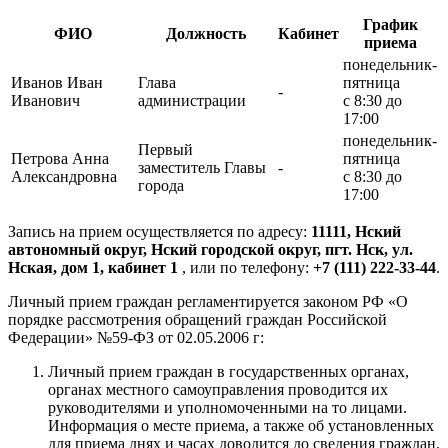
График
ФИО
Должность
Кабинет
приема
понедельник-
Иванов Иван
Глава
пятница
-
Иванович
администрации
с 8:30 до
17:00
понедельник-
Первый
Петрова Анна
пятница
заместитель Главы
-
Александровна
с 8:30 до
города
17:00
Запись на прием осуществляется по адресу:
11111, Нский
автономный округ, Нский городской округ, пгт. Нск, ул.
Нская, дом 1, кабинет 1
, или по телефону:
+7 (111) 222-33-44
.
Личный прием граждан регламентируется законом РФ «О
порядке рассмотрения обращений граждан Российской
Федерации» №59-ФЗ от 02.05.2006 г:
Личный прием граждан в государственных органах,
органах местного самоуправления проводится их
руководителями и уполномоченными на то лицами.
Информация о месте приема, а также об установленных
для приема днях и часах доводится до сведения граждан.