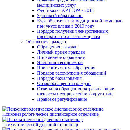
медицинских услуг
Фестиваль «АРТ-ЭРА» 2018
Здоровый образ жизни
Куда обратиться за медицинской помощью
при укусе клеща в 2019 году
Порядок получения лекарственных
препаратов по льготным ценам
Обращения граждан
Обращения граждан
Личный прием граждан
Письменное обращение
Электронная приемная
Проверить статус обращения
Порядок рассмотрения обращений
Порядок обжалования
Обзор обращений граждан
Ответы на обращения, затрагивающие
интересы неопределенного круга лиц
Правовое регулирование
Психоневрологическое диспансерное отделение
Психиатрический дневной стационар