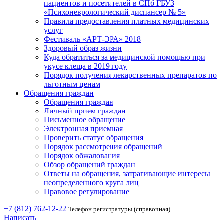
пациентов и посетителей в СПб ГБУЗ
«Психоневрологический диспансер № 5»
Правила предоставления платных медицинских
услуг
Фестиваль «АРТ-ЭРА» 2018
Здоровый образ жизни
Куда обратиться за медицинской помощью при
укусе клеща в 2019 году
Порядок получения лекарственных препаратов по
льготным ценам
Обращения граждан
Обращения граждан
Личный прием граждан
Письменное обращение
Электронная приемная
Проверить статус обращения
Порядок рассмотрения обращений
Порядок обжалования
Обзор обращений граждан
Ответы на обращения, затрагивающие интересы
неопределенного круга лиц
Правовое регулирование
+7 (812) 762-12-22
Телефон регистратуры (справочная)
Написать