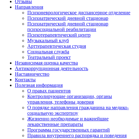
Отзывы
Направления
Психоневрологическое диспансерное отделение
Психиатрический дневной стационар
Психиатрический дневной стационар
психосоциальной реабилитации
Психотерапевтический центр
Музыкальный клуб
Арттерапевтическая студия
Социальная служба
Театральный проект
Независимая оценка качества
Антикоррупционная деятельность
Наставничество
Контакты
Полезная информация
О правах пациентов
Контролирующие организации, органы
управления, телефоны доверия
О порядке направления гражданина на медико-
социальную экспертизу
Жизненно необходимые и важнейшие
лекарственные препараты
Программа государственных гарантий
Правила внутреннего распорядка и поведения