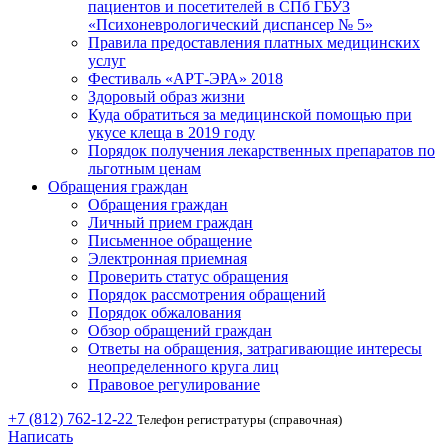
пациентов и посетителей в СПб ГБУЗ
«Психоневрологический диспансер № 5»
Правила предоставления платных медицинских
услуг
Фестиваль «АРТ-ЭРА» 2018
Здоровый образ жизни
Куда обратиться за медицинской помощью при
укусе клеща в 2019 году
Порядок получения лекарственных препаратов по
льготным ценам
Обращения граждан
Обращения граждан
Личный прием граждан
Письменное обращение
Электронная приемная
Проверить статус обращения
Порядок рассмотрения обращений
Порядок обжалования
Обзор обращений граждан
Ответы на обращения, затрагивающие интересы
неопределенного круга лиц
Правовое регулирование
+7 (812) 762-12-22
Телефон регистратуры (справочная)
Написать