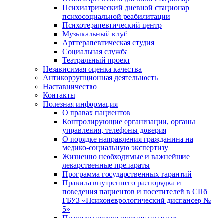
Психиатрический дневной стационар
психосоциальной реабилитации
Психотерапевтический центр
Музыкальный клуб
Арттерапевтическая студия
Социальная служба
Театральный проект
Независимая оценка качества
Антикоррупционная деятельность
Наставничество
Контакты
Полезная информация
О правах пациентов
Контролирующие организации, органы
управления, телефоны доверия
О порядке направления гражданина на
медико-социальную экспертизу
Жизненно необходимые и важнейшие
лекарственные препараты
Программа государственных гарантий
Правила внутреннего распорядка и
поведения пациентов и посетителей в СПб
ГБУЗ «Психоневрологический диспансер №
5»
Правила предоставления платных