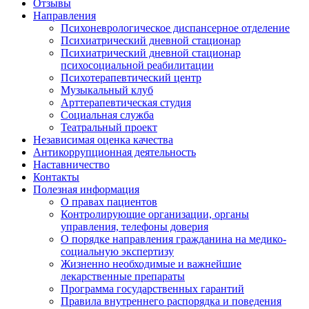
Отзывы
Направления
Психоневрологическое диспансерное отделение
Психиатрический дневной стационар
Психиатрический дневной стационар
психосоциальной реабилитации
Психотерапевтический центр
Музыкальный клуб
Арттерапевтическая студия
Социальная служба
Театральный проект
Независимая оценка качества
Антикоррупционная деятельность
Наставничество
Контакты
Полезная информация
О правах пациентов
Контролирующие организации, органы
управления, телефоны доверия
О порядке направления гражданина на медико-
социальную экспертизу
Жизненно необходимые и важнейшие
лекарственные препараты
Программа государственных гарантий
Правила внутреннего распорядка и поведения