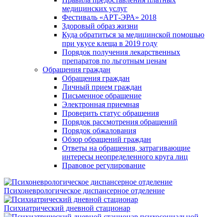
медицинских услуг
Фестиваль «АРТ-ЭРА» 2018
Здоровый образ жизни
Куда обратиться за медицинской помощью
при укусе клеща в 2019 году
Порядок получения лекарственных
препаратов по льготным ценам
Обращения граждан
Обращения граждан
Личный прием граждан
Письменное обращение
Электронная приемная
Проверить статус обращения
Порядок рассмотрения обращений
Порядок обжалования
Обзор обращений граждан
Ответы на обращения, затрагивающие
интересы неопределенного круга лиц
Правовое регулирование
Психоневрологическое диспансерное отделение
Психиатрический дневной стационар