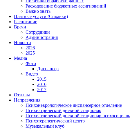
Политики обработки данных
Расходование бюджетных ассигнований
Важно знать
Платные услуги (Справки)
Расписание
Врачи
Сотрудники
Администрация
Новости
2026
2025
Медиа
Фото
Диспансер
Видео
2015
2016
2017
Отзывы
Направления
Психоневрологическое диспансерное отделение
Психиатрический дневной стационар
Психиатрический дневной стационар психосоциал
Психотерапевтический центр
Музыкальный клуб