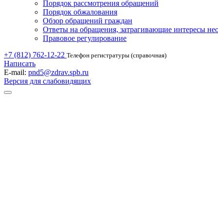
Порядок рассмотрения обращений
Порядок обжалования
Обзор обращений граждан
Ответы на обращения, затрагивающие интересы не
Правовое регулирование
+7 (812) 762-12-22
Телефон регистратуры (справочная)
Написать
E-mail:
pnd5@zdrav.spb.ru
Версия для слабовидящих