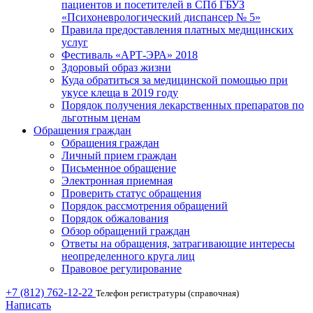
пациентов и посетителей в СПб ГБУЗ
«Психоневрологический диспансер № 5»
Правила предоставления платных медицинских
услуг
Фестиваль «АРТ-ЭРА» 2018
Здоровый образ жизни
Куда обратиться за медицинской помощью при
укусе клеща в 2019 году
Порядок получения лекарственных препаратов по
льготным ценам
Обращения граждан
Обращения граждан
Личный прием граждан
Письменное обращение
Электронная приемная
Проверить статус обращения
Порядок рассмотрения обращений
Порядок обжалования
Обзор обращений граждан
Ответы на обращения, затрагивающие интересы
неопределенного круга лиц
Правовое регулирование
+7 (812) 762-12-22
Телефон регистратуры (справочная)
Написать