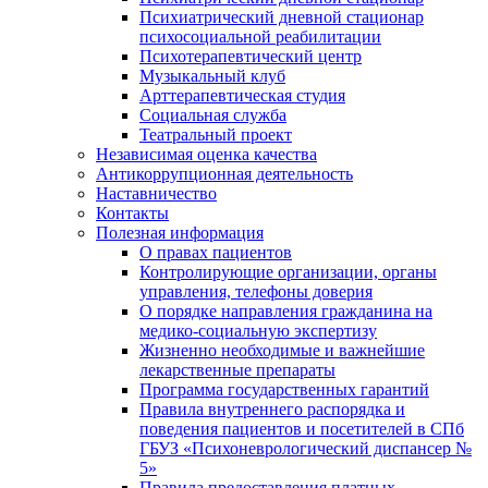
Психиатрический дневной стационар
психосоциальной реабилитации
Психотерапевтический центр
Музыкальный клуб
Арттерапевтическая студия
Социальная служба
Театральный проект
Независимая оценка качества
Антикоррупционная деятельность
Наставничество
Контакты
Полезная информация
О правах пациентов
Контролирующие организации, органы
управления, телефоны доверия
О порядке направления гражданина на
медико-социальную экспертизу
Жизненно необходимые и важнейшие
лекарственные препараты
Программа государственных гарантий
Правила внутреннего распорядка и
поведения пациентов и посетителей в СПб
ГБУЗ «Психоневрологический диспансер №
5»
Правила предоставления платных