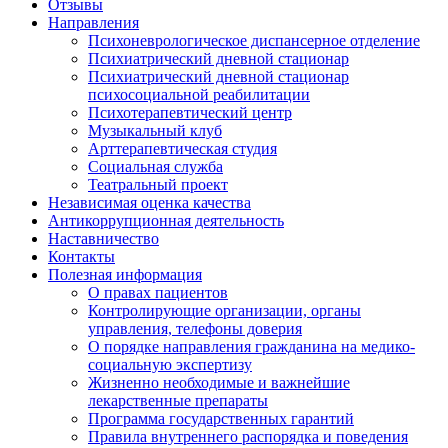
Отзывы
Направления
Психоневрологическое диспансерное отделение
Психиатрический дневной стационар
Психиатрический дневной стационар
психосоциальной реабилитации
Психотерапевтический центр
Музыкальный клуб
Арттерапевтическая студия
Социальная служба
Театральный проект
Независимая оценка качества
Антикоррупционная деятельность
Наставничество
Контакты
Полезная информация
О правах пациентов
Контролирующие организации, органы
управления, телефоны доверия
О порядке направления гражданина на медико-
социальную экспертизу
Жизненно необходимые и важнейшие
лекарственные препараты
Программа государственных гарантий
Правила внутреннего распорядка и поведения