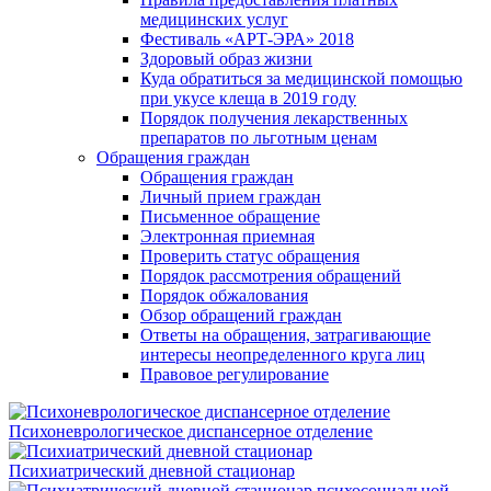
медицинских услуг
Фестиваль «АРТ-ЭРА» 2018
Здоровый образ жизни
Куда обратиться за медицинской помощью
при укусе клеща в 2019 году
Порядок получения лекарственных
препаратов по льготным ценам
Обращения граждан
Обращения граждан
Личный прием граждан
Письменное обращение
Электронная приемная
Проверить статус обращения
Порядок рассмотрения обращений
Порядок обжалования
Обзор обращений граждан
Ответы на обращения, затрагивающие
интересы неопределенного круга лиц
Правовое регулирование
Психоневрологическое диспансерное отделение
Психиатрический дневной стационар