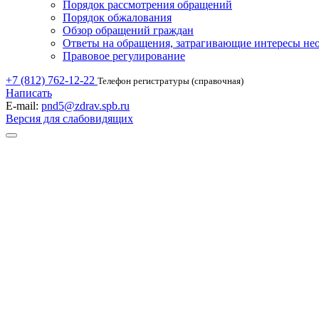
Порядок рассмотрения обращений
Порядок обжалования
Обзор обращений граждан
Ответы на обращения, затрагивающие интересы не
Правовое регулирование
+7 (812) 762-12-22
Телефон регистратуры (справочная)
Написать
E-mail:
pnd5@zdrav.spb.ru
Версия для слабовидящих