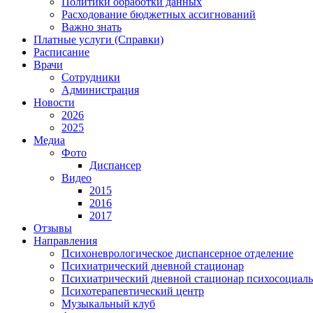
Политики обработки данных
Расходование бюджетных ассигнований
Важно знать
Платные услуги (Справки)
Расписание
Врачи
Сотрудники
Администрация
Новости
2026
2025
Медиа
Фото
Диспансер
Видео
2015
2016
2017
Отзывы
Направления
Психоневрологическое диспансерное отделение
Психиатрический дневной стационар
Психиатрический дневной стационар психосоциал
Психотерапевтический центр
Музыкальный клуб