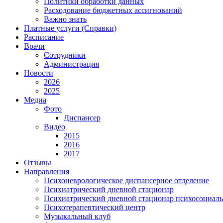
Политики обработки данных
Расходование бюджетных ассигнований
Важно знать
Платные услуги (Справки)
Расписание
Врачи
Сотрудники
Администрация
Новости
2026
2025
Медиа
Фото
Диспансер
Видео
2015
2016
2017
Отзывы
Направления
Психоневрологическое диспансерное отделение
Психиатрический дневной стационар
Психиатрический дневной стационар психосоциал
Психотерапевтический центр
Музыкальный клуб