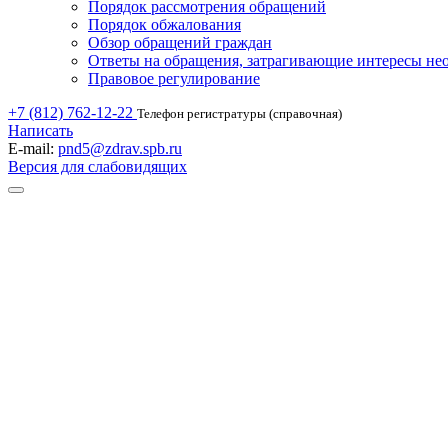
Порядок рассмотрения обращений
Порядок обжалования
Обзор обращений граждан
Ответы на обращения, затрагивающие интересы не
Правовое регулирование
+7 (812) 762-12-22
Телефон регистратуры (справочная)
Написать
E-mail:
pnd5@zdrav.spb.ru
Версия для слабовидящих