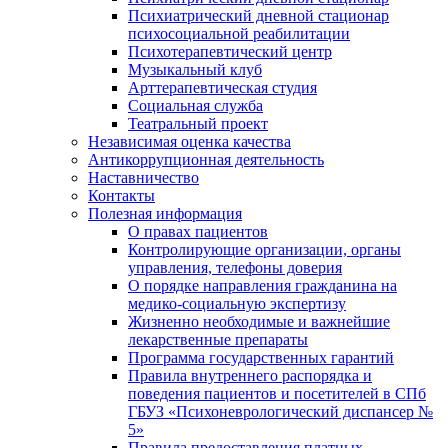
Психиатрический дневной стационар
психосоциальной реабилитации
Психотерапевтический центр
Музыкальный клуб
Арттерапевтическая студия
Социальная служба
Театральный проект
Независимая оценка качества
Антикоррупционная деятельность
Наставничество
Контакты
Полезная информация
О правах пациентов
Контролирующие организации, органы
управления, телефоны доверия
О порядке направления гражданина на
медико-социальную экспертизу
Жизненно необходимые и важнейшие
лекарственные препараты
Программа государственных гарантий
Правила внутреннего распорядка и
поведения пациентов и посетителей в СПб
ГБУЗ «Психоневрологический диспансер №
5»
Правила предоставления платных