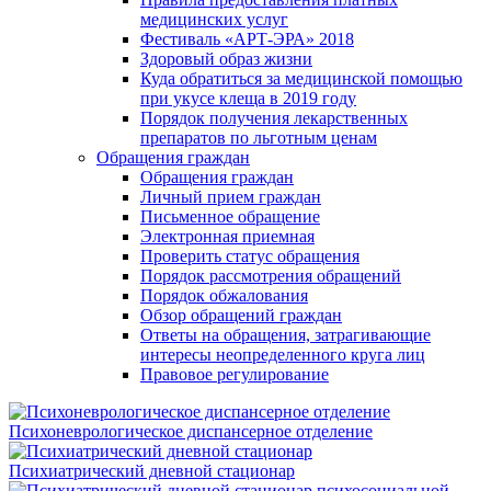
медицинских услуг
Фестиваль «АРТ-ЭРА» 2018
Здоровый образ жизни
Куда обратиться за медицинской помощью
при укусе клеща в 2019 году
Порядок получения лекарственных
препаратов по льготным ценам
Обращения граждан
Обращения граждан
Личный прием граждан
Письменное обращение
Электронная приемная
Проверить статус обращения
Порядок рассмотрения обращений
Порядок обжалования
Обзор обращений граждан
Ответы на обращения, затрагивающие
интересы неопределенного круга лиц
Правовое регулирование
Психоневрологическое диспансерное отделение
Психиатрический дневной стационар