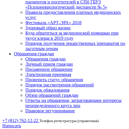
пациентов и посетителей в СПб ГБУЗ
«Психоневрологический диспансер № 5»
Правила предоставления платных медицинских
услуг
Фестиваль «АРТ-ЭРА» 2018
Здоровый образ жизни
Куда обратиться за медицинской помощью при
укусе клеща в 2019 году
Порядок получения лекарственных препаратов по
льготным ценам
Обращения граждан
Обращения граждан
Личный прием граждан
Письменное обращение
Электронная приемная
Проверить статус обращения
Порядок рассмотрения обращений
Порядок обжалования
Обзор обращений граждан
Ответы на обращения, затрагивающие интересы
неопределенного круга лиц
Правовое регулирование
+7 (812) 762-12-22
Телефон регистратуры (справочная)
Написать