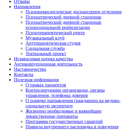
Отзывы
Направления
Психоневрологическое диспансерное отделение
Психиатрический дневной стационар
Психиатрический дневной стационар
психосоциальной реабилитации
Психотерапевтический центр
Музыкальный клуб
Арттерапевтическая студия
Социальная служба
Театральный проект
Независимая оценка качества
Антикоррупционная деятельность
Наставничество
Контакты
Полезная информация
О правах пациентов
Контролирующие организации, органы
управления, телефоны доверия
О порядке направления гражданина на медико-
социальную экспертизу
Жизненно необходимые и важнейшие
лекарственные препараты
Программа государственных гарантий
Правила внутреннего распорядка и поведения