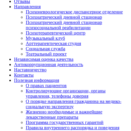
Отзывы
Направления
Психоневрологическое диспансерное отделение
Психиатрический дневной стационар
Психиатрический дневной стационар
психосоциальной реабилитации
Психотерапевтический центр
Музыкальный клуб
Арттерапевтическая студия
Социальная служба
Театральный проект
Независимая оценка качества
Антикоррупционная деятельность
Наставничество
Контакты
Полезная информация
О правах пациентов
Контролирующие организации, органы
управления, телефоны доверия
О порядке направления гражданина на медико-
социальную экспертизу
Жизненно необходимые и важнейшие
лекарственные препараты
Программа государственных гарантий
Правила внутреннего распорядка и поведения