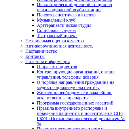
Психиатрический дневной стационар
психосоциальной реабилитации
Психотерапевтический центр
Музыкальный клуб
Арттерапевтическая студия
Социальная служба
Театральный проект
Независимая оценка качества
Антикоррупционная деятельность
Наставничество
Контакты
Полезная информация
О правах пациентов
Контролирующие организации, органы
управления, телефоны доверия
О порядке направления гражданина на
медико-социальную экспертизу
Жизненно необходимые и важнейшие
лекарственные препараты
Программа государственных гарантий
Правила внутреннего распорядка и
поведения пациентов и посетителей в СПб
ГБУЗ «Психоневрологический диспансер №
5»
Правила предоставления платных