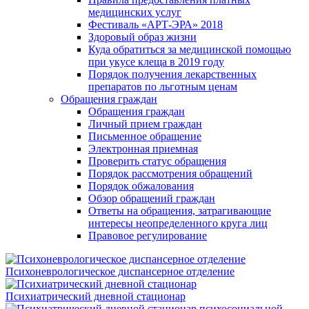
медицинских услуг
Фестиваль «АРТ-ЭРА» 2018
Здоровый образ жизни
Куда обратиться за медицинской помощью
при укусе клеща в 2019 году
Порядок получения лекарственных
препаратов по льготным ценам
Обращения граждан
Обращения граждан
Личный прием граждан
Письменное обращение
Электронная приемная
Проверить статус обращения
Порядок рассмотрения обращений
Порядок обжалования
Обзор обращений граждан
Ответы на обращения, затрагивающие
интересы неопределенного круга лиц
Правовое регулирование
Психоневрологическое диспансерное отделение
Психиатрический дневной стационар