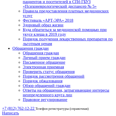
пациентов и посетителей в СПб ГБУЗ
«Психоневрологический диспансер № 5»
Правила предоставления платных медицинских
услуг
Фестиваль «АРТ-ЭРА» 2018
Здоровый образ жизни
Куда обратиться за медицинской помощью при
укусе клеща в 2019 году
Порядок получения лекарственных препаратов по
льготным ценам
Обращения граждан
Обращения граждан
Личный прием граждан
Письменное обращение
Электронная приемная
Проверить статус обращения
Порядок рассмотрения обращений
Порядок обжалования
Обзор обращений граждан
Ответы на обращения, затрагивающие интересы
неопределенного круга лиц
Правовое регулирование
+7 (812) 762-12-22
Телефон регистратуры (справочная)
Написать