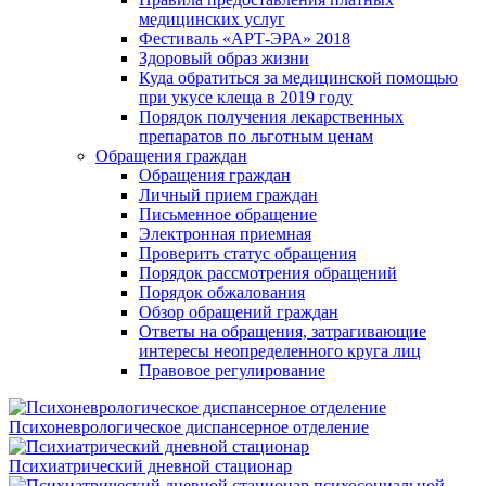
медицинских услуг
Фестиваль «АРТ-ЭРА» 2018
Здоровый образ жизни
Куда обратиться за медицинской помощью
при укусе клеща в 2019 году
Порядок получения лекарственных
препаратов по льготным ценам
Обращения граждан
Обращения граждан
Личный прием граждан
Письменное обращение
Электронная приемная
Проверить статус обращения
Порядок рассмотрения обращений
Порядок обжалования
Обзор обращений граждан
Ответы на обращения, затрагивающие
интересы неопределенного круга лиц
Правовое регулирование
Психоневрологическое диспансерное отделение
Психиатрический дневной стационар