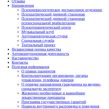
Отзывы
Направления
Психоневрологическое диспансерное отделение
Психиатрический дневной стационар
Психиатрический дневной стационар
психосоциальной реабилитации
Психотерапевтический центр
Музыкальный клуб
Арттерапевтическая студия
Социальная служба
Театральный проект
Независимая оценка качества
Антикоррупционная деятельность
Наставничество
Контакты
Полезная информация
О правах пациентов
Контролирующие организации, органы
управления, телефоны доверия
О порядке направления гражданина на медико-
социальную экспертизу
Жизненно необходимые и важнейшие
лекарственные препараты
Программа государственных гарантий
Правила внутреннего распорядка и поведения