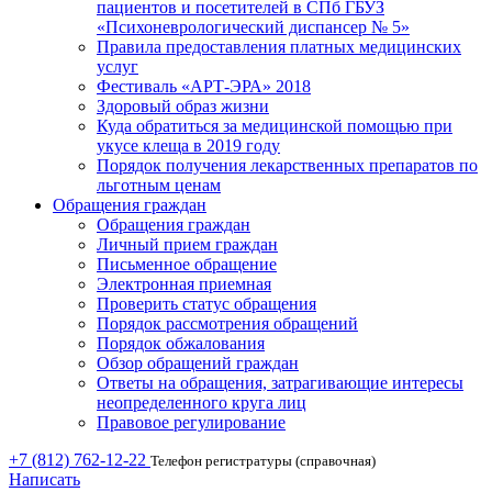
пациентов и посетителей в СПб ГБУЗ
«Психоневрологический диспансер № 5»
Правила предоставления платных медицинских
услуг
Фестиваль «АРТ-ЭРА» 2018
Здоровый образ жизни
Куда обратиться за медицинской помощью при
укусе клеща в 2019 году
Порядок получения лекарственных препаратов по
льготным ценам
Обращения граждан
Обращения граждан
Личный прием граждан
Письменное обращение
Электронная приемная
Проверить статус обращения
Порядок рассмотрения обращений
Порядок обжалования
Обзор обращений граждан
Ответы на обращения, затрагивающие интересы
неопределенного круга лиц
Правовое регулирование
+7 (812) 762-12-22
Телефон регистратуры (справочная)
Написать