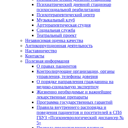
Психиатрический дневной стационар
психосоциальной реабилитации
Психотерапевтический центр
Музыкальный клуб
Арттерапевтическая студия
Социальная служба
Театральный проект
Независимая оценка качества
Антикоррупционная деятельность
Наставничество
Контакты
Полезная информация
О правах пациентов
Контролирующие организации, органы
управления, телефоны доверия
О порядке направления гражданина на
медико-социальную экспертизу
Жизненно необходимые и важнейшие
лекарственные препараты
Программа государственных гарантий
Правила внутреннего распорядка и
поведения пациентов и посетителей в СПб
ГБУЗ «Психоневрологический диспансер №
5»
Правила предоставления платных