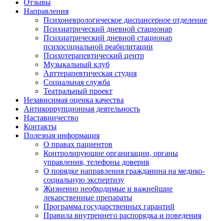
Отзывы
Направления
Психоневрологическое диспансерное отделение
Психиатрический дневной стационар
Психиатрический дневной стационар
психосоциальной реабилитации
Психотерапевтический центр
Музыкальный клуб
Арттерапевтическая студия
Социальная служба
Театральный проект
Независимая оценка качества
Антикоррупционная деятельность
Наставничество
Контакты
Полезная информация
О правах пациентов
Контролирующие организации, органы
управления, телефоны доверия
О порядке направления гражданина на медико-
социальную экспертизу
Жизненно необходимые и важнейшие
лекарственные препараты
Программа государственных гарантий
Правила внутреннего распорядка и поведения