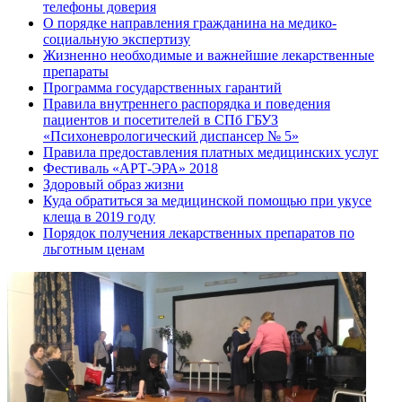
телефоны доверия
О порядке направления гражданина на медико-
социальную экспертизу
Жизненно необходимые и важнейшие лекарственные
препараты
Программа государственных гарантий
Правила внутреннего распорядка и поведения
пациентов и посетителей в СПб ГБУЗ
«Психоневрологический диспансер № 5»
Правила предоставления платных медицинских услуг
Фестиваль «АРТ-ЭРА» 2018
Здоровый образ жизни
Куда обратиться за медицинской помощью при укусе
клеща в 2019 году
Порядок получения лекарственных препаратов по
льготным ценам