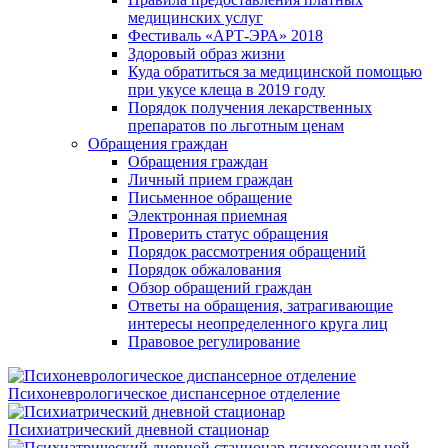
медицинских услуг
Фестиваль «АРТ-ЭРА» 2018
Здоровый образ жизни
Куда обратиться за медицинской помощью
при укусе клеща в 2019 году
Порядок получения лекарственных
препаратов по льготным ценам
Обращения граждан
Обращения граждан
Личный прием граждан
Письменное обращение
Электронная приемная
Проверить статус обращения
Порядок рассмотрения обращений
Порядок обжалования
Обзор обращений граждан
Ответы на обращения, затрагивающие
интересы неопределенного круга лиц
Правовое регулирование
Психоневрологическое диспансерное отделение
Психиатрический дневной стационар