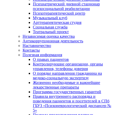
Психиатрический дневной стационар
психосоциальной реабилитации
Психотерапевтический центр
Музыкальный клуб
Арттерапевтическая студия
Социальная служба
Театральный проект
Независимая оценка качества
Антикоррупционная деятельность
Наставничество
Контакты
Полезная информация
О правах пациентов
Контролирующие организации, органы
управления, телефоны доверия
О порядке направления гражданина на
медико-социальную экспертизу
Жизненно необходимые и важнейшие
лекарственные препараты
Программа государственных гарантий
Правила внутреннего распорядка и
поведения пациентов и посетителей в СПб
ГБУЗ «Психоневрологический диспансер №
5»
Правила предоставления платных