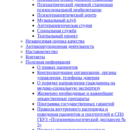
Психиатрический дневной стационар
психосоциальной реабилитации
Психотерапевтический центр
Музыкальный клуб
Арттерапевтическая студия
Социальная служба
Театральный проект
Независимая оценка качества
Антикоррупционная деятельность
Наставничество
Контакты
Полезная информация
О правах пациентов
Контролирующие организации, органы
управления, телефоны доверия
О порядке направления гражданина на
медико-социальную экспертизу
Жизненно необходимые и важнейшие
лекарственные препараты
Программа государственных гарантий
Правила внутреннего распорядка и
поведения пациентов и посетителей в СПб
ГБУЗ «Психоневрологический диспансер №
5»
Правила предоставления платных