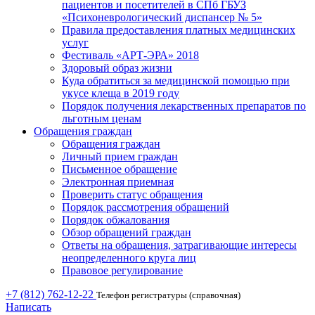
пациентов и посетителей в СПб ГБУЗ
«Психоневрологический диспансер № 5»
Правила предоставления платных медицинских
услуг
Фестиваль «АРТ-ЭРА» 2018
Здоровый образ жизни
Куда обратиться за медицинской помощью при
укусе клеща в 2019 году
Порядок получения лекарственных препаратов по
льготным ценам
Обращения граждан
Обращения граждан
Личный прием граждан
Письменное обращение
Электронная приемная
Проверить статус обращения
Порядок рассмотрения обращений
Порядок обжалования
Обзор обращений граждан
Ответы на обращения, затрагивающие интересы
неопределенного круга лиц
Правовое регулирование
+7 (812) 762-12-22
Телефон регистратуры (справочная)
Написать