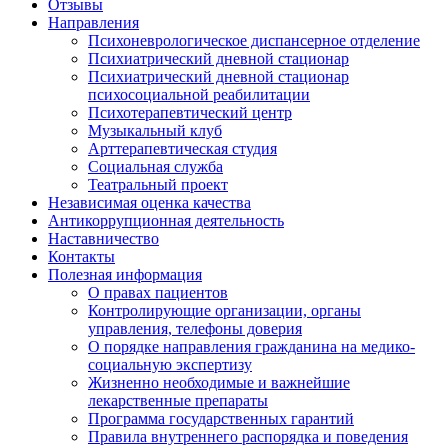
Отзывы
Направления
Психоневрологическое диспансерное отделение
Психиатрический дневной стационар
Психиатрический дневной стационар
психосоциальной реабилитации
Психотерапевтический центр
Музыкальный клуб
Арттерапевтическая студия
Социальная служба
Театральный проект
Независимая оценка качества
Антикоррупционная деятельность
Наставничество
Контакты
Полезная информация
О правах пациентов
Контролирующие организации, органы
управления, телефоны доверия
О порядке направления гражданина на медико-
социальную экспертизу
Жизненно необходимые и важнейшие
лекарственные препараты
Программа государственных гарантий
Правила внутреннего распорядка и поведения