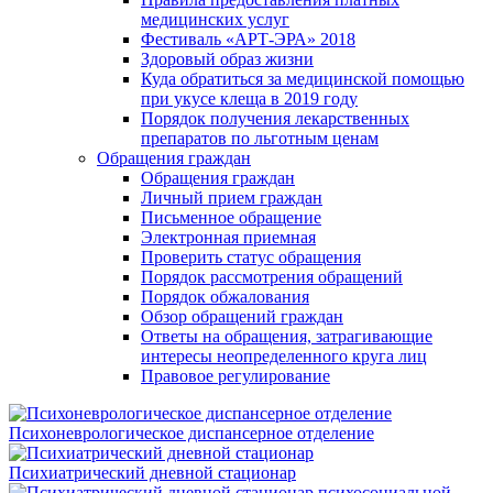
медицинских услуг
Фестиваль «АРТ-ЭРА» 2018
Здоровый образ жизни
Куда обратиться за медицинской помощью
при укусе клеща в 2019 году
Порядок получения лекарственных
препаратов по льготным ценам
Обращения граждан
Обращения граждан
Личный прием граждан
Письменное обращение
Электронная приемная
Проверить статус обращения
Порядок рассмотрения обращений
Порядок обжалования
Обзор обращений граждан
Ответы на обращения, затрагивающие
интересы неопределенного круга лиц
Правовое регулирование
Психоневрологическое диспансерное отделение
Психиатрический дневной стационар